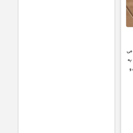
 می
به
و