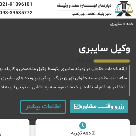
021-91096101
093-39535772
خانه
»
سایبری
وکیل سایبری
[stellar]
ساعت توسط موسسه حقوقی تهران بزرگ . پیگیری پرونده های سایبری در 
. لطفا در هنگام استفاده از خدمات موسسه به نشانی اینترنتی آن به آ
رزرو وقتــــــــــــ مشاوره
اطلاعات بیشتر
2 دهه تجربه
پ