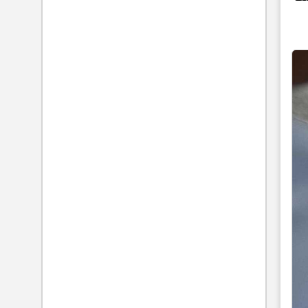
دستگیری عاملان تخریب اموال عمومی در خرم‌آباد
صدور کیفرخواست عاملان شهادت روح‌الله عجمیان
مرکز وکلای قوه قضاییه در جریان استعفای نیرو
پایان دادن به اغتشاشات و دستگیری و برخورد با
عاملین
ثبت نام آزمون دفاتر خدمات الکترونیک قضایی
۱۴۰۱ شد
اعدام اغتشاشگر مسلح در خیابان ستارخان