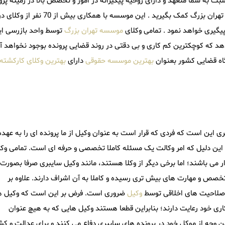
به شما متعهد و دارای روحیه پیگیرانه در امور و تخصص بالا در زمینه پرو
تهران بزرگ کمک بگیرید . این موسسه با همکاری بیش از 70 نفر 
پیگیری خواهد نمود . تمامی وکلای
موسسه تهران بزرگ
توسط واحد بازرسی ای
د که کوچکترین کم کاری و بی دقتی در روند قضایی پرونده بوجود نخواهد آ
بهترین موسسه حقوقی
دارای
بهترین وکلای کارکشته
 این است که فردی که قرار است به عنوان وکیل از ما پرونده ای را به عهده
این دلیل که امر وکالت یک مسئله کاملا تخصصی و حرفه ای است. تمامی وک
ر می باشند؛ اما برخی دیگر از وکلا هستند، مانند وکیل سایبری صرفا بصورت
خصص و مهارت های بیش تری رسیده و کاملا به آن اشراف دارند. علاوه بر
ز صلاحیت های اخلاقی توسط
وکیل
ضروری است. فرض بر این است که وکیل ه
کاری خود رعایت دارند؛ بنابراین قطعا هستند وکیل هایی که به هیچ عنوان
ین وجه از موکل خود در پرونده های سایبری دفاع می کنند و برای عدالت و 