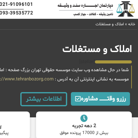
021-91096101
093-39535772
خانه
»
املاک و مستغلات
املاک و مستغلات
[stellar]
شما در حال مشاهده وب سایت موسسه حقوقی تهران بزرگ صفحه : املاک
موسسه به نشانی اینترنتی آن به آدرس :
s://www.tehranbozorg.com
رزرو وقتــــــــــــ مشاوره
اطلاعات بیشتر
2 دهه تجربه
پ
بیش از 17000 پرونده موفق
پیگیر