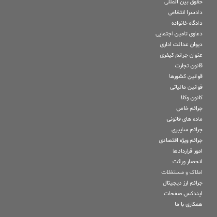
حقوق بین المللی
دادسرا انتظامی
دادگاه خانواده
دعاوی تامین اجتمایی
دیوان عدالت اداری
عنوان جرائم کیفری
قانون تجارت
قوانین کشورها
قوانین مالیاتی
کانون وکلا
جرائم خاص
ماده های قانونی
جرائم سایبری
جرائم ویژه اقتصادی
امور قراردادها
انحصار وراثت
املاک و مستغلات
جرائم ارز دیجیتال
ایندکس صفحات
همکاری با ما