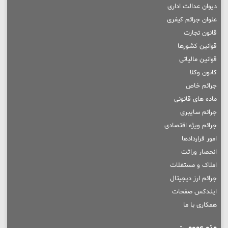
دیوان عدالت اداری
عنوان جرائم کیفری
قانون تجارت
قوانین کشورها
قوانین مالیاتی
کانون وکلا
جرائم خاص
ماده های قانونی
جرائم سایبری
جرائم ویژه اقتصادی
امور قراردادها
انحصار وراثت
املاک و مستغلات
جرائم ارز دیجیتال
ایندکس صفحات
همکاری با ما
منو عمومی: