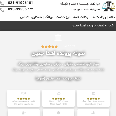
021-91096101
093-39535772
خانه
پرداخت ها
وکالت نامه
میز خدمت
وبلاگ
همکاری
تماس
خانه
»
نمونه پرونده اهدا جنین
1652 امتیاز





نمونه پرونده اهدا جنین
مرکز فوق تخصصی حقوقی ، جزائی و سایبری وکلا تهران بزرگ
ارائه کلیه خدمات وکالت و پیگیری امور قضایی توسط وکلای سطح یک تهران بزرگ
نمونه پرونده اهدا جنین (فوری)















موسسه حقوقی تهران بزرگ
بیش از 17000 پرونده
قدیمی ترین موسسه حقوقی
The oldest institution
More than 17,000
International group