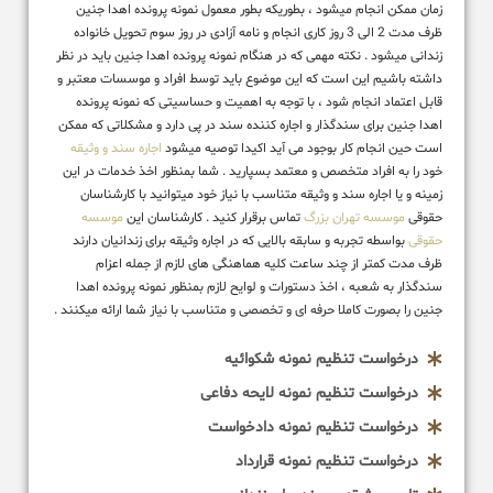
زمان ممکن انجام میشود ، بطوریکه بطور معمول نمونه پرونده اهدا جنین
ظرف مدت 2 الی 3 روز کاری انجام و نامه آزادی در روز سوم تحویل خانواده
زندانی میشود . نکته مهمی که در هنگام نمونه پرونده اهدا جنین باید در نظر
داشته باشیم این است که این موضوع باید توسط افراد و موسسات معتبر و
قابل اعتماد انجام شود ، با توجه به اهمیت و حساسیتی که نمونه پرونده
اهدا جنین برای سندگذار و اجاره کننده سند در پی دارد و مشکلاتی که ممکن
است حین انجام کار بوجود می آید اکیدا توصیه میشود
اجاره سند و وثیقه
خود را به افراد متخصص و معتمد بسپارید . شما بمنظور اخذ خدمات در این
زمینه و یا اجاره سند و وثیقه متناسب با نیاز خود میتوانید با کارشناسان
حقوقی
موسسه تهران بزرگ
تماس برقرار کنید . کارشناسان این
موسسه
حقوقی
بواسطه تجربه و سابقه بالایی که در اجاره وثیقه برای زندانیان دارند
ظرف مدت کمتر از چند ساعت کلیه هماهنگی های لازم از جمله اعزام
سندگذار به شعبه ، اخذ دستورات و لوایح لازم بمنظور نمونه پرونده اهدا
جنین را بصورت کاملا حرفه ای و تخصصی و متناسب با نیاز شما ارائه میکنند .
درخواست تنظیم نمونه شکوائیه
درخواست تنظیم نمونه لایحه دفاعی
درخواست تنظیم نمونه دادخواست
درخواست تنظیم نمونه قرارداد