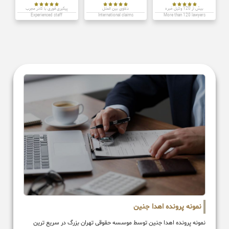















بیش از 120 وکیل خبره
دعاوی بین الملل
پیگیری فوری با کادر مجرب
Experienced staff
International claims
More than 120 lawyers
نمونه پرونده اهدا جنین
نمونه پرونده اهدا جنین توسط موسسه حقوقی تهران بزرگ در سریع ترین