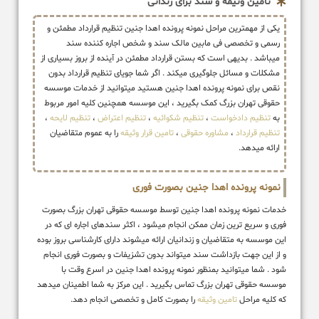
تامین وثیقه و سند برای زندانی
یکی از مهمترین مراحل نمونه پرونده اهدا جنین تنظیم قرارداد مطمئن و
رسمی و تخصصی فی مابین مالک سند و شخص اجاره کننده سند
میباشد . بدیهی است که بستن قرارداد مطمئن در آینده از بروز بسیاری از
مشکلات و مسائل جلوگیری میکند . اگر شما جویای تنظیم قرارداد بدون
نقص برای نمونه پرونده اهدا جنین هستید میتوانید از خدمات موسسه
حقوقی تهران بزرگ کمک بگیرید ، این موسسه همچنین کلیه امور مربوط
به
تنظیم دادخواست
،
تنظیم شکوائیه
،
تنظیم اعتراض
،
تنظیم لایحه
،
تنظیم قرارداد
،
مشاوره حقوقی
،
تامین قرار وثیقه
را به عموم متقاضیان
ارائه میدهد.
نمونه پرونده اهدا جنین بصورت فوری
خدمات نمونه پرونده اهدا جنین توسط موسسه حقوقی تهران بزرگ بصورت
فوری و سریع ترین زمان ممکن انجام میشود ، اکثر سندهای اجاره ای که در
این موسسه به متقاضیان و زندانیان ارائه میشوند دارای کارشناسی بروز بوده
و از این جهت بازداشت سند میتواند بدون تشزیفات و بصورت فوری انجام
شود . شما میتوانید بمنظور نمونه پرونده اهدا جنین در اسرع وقت با
موسسه حقوقی تهران بزرگ تماس بگیرید . این مرکز به شما اطمینان میدهد
که کلیه مراحل
تامین وثیقه
را بصورت کامل و تخصصی انجام دهد.