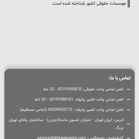
موسسات حقوقی کشور شناخته شده است.
تماس با ما:
تلفن تماس واحد حقوقی: 02191095670 - 32 خط
تلفن تماس واحد تامین وثیقه: 02191096101 - 32 خط
تلفن تماس واحد تامین وثیقه : 09339535772 (تماس مستقیم)
آدرس: ایران-تهران - خیابان نلسون ماندلا(جردن) - ساختمان وکلای تهران
بزرگ
کارشناسان پاسخگویی: service@tehranbozorg.com