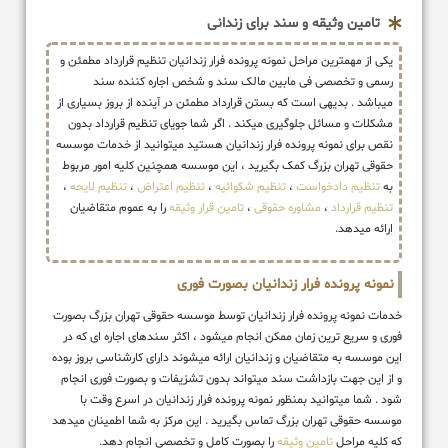
تامین وثیقه و سند برای زندانی
یکی از مهمترین مراحل نمونه پرونده فرار زندانیان تنظیم قرارداد مطمئن و
رسمی و تخصصی فی مابین مالک سند و شخص اجاره کننده سند
میباشد . بدیهی است که بستن قرارداد مطمئن در آینده از بروز بسیاری از
مشکلات و مسائل جلوگیری میکند . اگر شما جویای تنظیم قرارداد بدون
نقص برای نمونه پرونده فرار زندانیان هستید میتوانید از خدمات موسسه
حقوقی تهران بزرگ کمک بگیرید ، این موسسه همچنین کلیه امور مربوط
به
تنظیم دادخواست
،
تنظیم شکوائیه
،
تنظیم اعتراض
،
تنظیم لایحه
،
تنظیم قرارداد
،
مشاوره حقوقی
،
تامین قرار وثیقه
را به عموم متقاضیان
ارائه میدهد.
نمونه پرونده فرار زندانیان بصورت فوری
خدمات نمونه پرونده فرار زندانیان توسط موسسه حقوقی تهران بزرگ بصورت
فوری و سریع ترین زمان ممکن انجام میشود ، اکثر سندهای اجاره ای که در
این موسسه به متقاضیان و زندانیان ارائه میشوند دارای کارشناسی بروز بوده
و از این جهت بازداشت سند میتواند بدون تشزیفات و بصورت فوری انجام
شود . شما میتوانید بمنظور نمونه پرونده فرار زندانیان در اسرع وقت با
موسسه حقوقی تهران بزرگ تماس بگیرید . این مرکز به شما اطمینان میدهد
که کلیه مراحل
تامین وثیقه
را بصورت کامل و تخصصی انجام دهد.