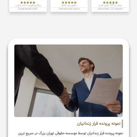















بیش از 120 وکیل خبره
دعاوی بین الملل
پیگیری فوری با کادر مجرب
Experienced staff
International claims
More than 120 lawyers
نمونه پرونده فرار زندانیان
نمونه پرونده فرار زندانیان توسط موسسه حقوقی تهران بزرگ در سریع ترین