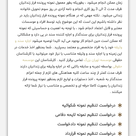
زمان ممکن انجام میشود ، بطوریکه بطور معمول نمونه پرونده فرار زندانیان
ظرف مدت 2 الی 3 روز کاری انجام و نامه آزادی در روز سوم تحویل خانواده
زندانی میشود . نکته مهمی که در هنگام نمونه پرونده فرار زندانیان باید در
نظر داشته باشیم این است که این موضوع باید توسط افراد و موسسات
معتبر و قابل اعتماد انجام شود ، با توجه به اهمیت و حساسیتی که نمونه
پرونده فرار زندانیان برای سندگذار و اجاره کننده سند در پی دارد و مشکلاتی
که ممکن است حین انجام کار بوجود می آید اکیدا توصیه میشود
اجاره سند و
وثیقه
خود را به افراد متخصص و معتمد بسپارید . شما بمنظور اخذ خدمات در
این زمینه و یا اجاره سند و وثیقه متناسب با نیاز خود میتوانید با کارشناسان
حقوقی
موسسه تهران بزرگ
تماس برقرار کنید . کارشناسان این
موسسه
حقوقی
بواسطه تجربه و سابقه بالایی که در اجاره وثیقه برای زندانیان دارند
ظرف مدت کمتر از چند ساعت کلیه هماهنگی های لازم از جمله اعزام
سندگذار به شعبه ، اخذ دستورات و لوایح لازم بمنظور نمونه پرونده فرار
زندانیان را بصورت کاملا حرفه ای و تخصصی و متناسب با نیاز شما ارائه
میکنند .
درخواست تنظیم نمونه شکوائیه
درخواست تنظیم نمونه لایحه دفاعی
درخواست تنظیم نمونه دادخواست
درخواست تنظیم نمونه قرارداد