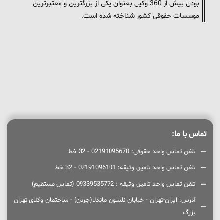
بودن بیش از 360 وکیل بعنوان یکی از بزرگترین و معتبرترین
موسسات حقوقی کشور شناخته شده است.
تماس با ما:
تلفن تماس واحد حقوقی: 02191095670 - 32 خط
تلفن تماس واحد تامین وثیقه: 02191096101 - 32 خط
تلفن تماس واحد تامین وثیقه : 09339535772 (تماس مستقیم)
آدرس: ایران-تهران - خیابان نلسون ماندلا(جردن) - ساختمان وکلای تهران
بزرگ