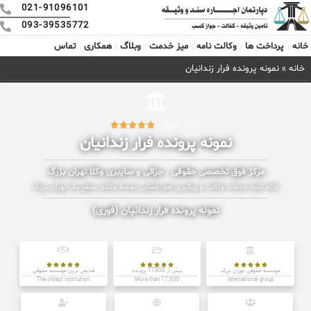
021-91096101
093-39535772
خانه
پرداخت ها
وکالت نامه
میز خدمت
وبلاگ
همکاری
تماس
خانه
»
نمونه پرونده فرار زندانیان
1652 امتیاز





نمونه پرونده فرار زندانیان
مرکز فوق تخصصی حقوقی ، جزائی و سایبری وکلا تهران بزرگ
ارائه کلیه خدمات وکالت و پیگیری امور قضایی توسط وکلای سطح یک تهران بزرگ
نمونه پرونده فرار زندانیان (فوری)















موسسه حقوقی تهران بزرگ
بیش از 17000 پرونده
قدیمی ترین موسسه حقوقی
The oldest institution
More than 17,000
International group