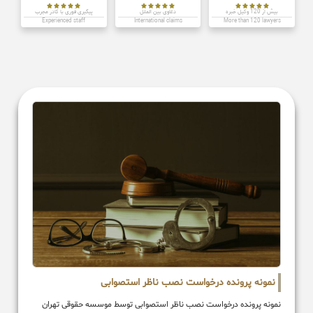















بیش از 120 وکیل خبره
دعاوی بین الملل
پیگیری فوری با کادر مجرب
Experienced staff
International claims
More than 120 lawyers
نمونه پرونده درخواست نصب ناظر استصوابی
نمونه پرونده درخواست نصب ناظر استصوابی توسط موسسه حقوقی تهران