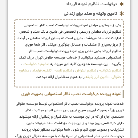
درخواست تنظیم نمونه قرارداد
تامین وثیقه و سند برای زندانی
یکی از مهمترین مراحل نمونه پرونده درخواست نصب ناظر استصوابی
تنظیم قرارداد مطمئن و رسمی و تخصصی فی مابین مالک سند و شخص
اجاره کننده سند میباشد . بدیهی است که بستن قرارداد مطمئن در آینده
از بروز بسیاری از مشکلات و مسائل جلوگیری میکند . اگر شما جویای
تنظیم قرارداد بدون نقص برای نمونه پرونده درخواست نصب ناظر
استصوابی هستید میتوانید از خدمات موسسه حقوقی تهران بزرگ کمک
بگیرید ، این موسسه همچنین کلیه امور مربوط به
تنظیم دادخواست
،
تنظیم شکوائیه
،
تنظیم اعتراض
،
تنظیم لایحه
،
تنظیم قرارداد
،
مشاوره
حقوقی
،
تامین قرار وثیقه
را به عموم متقاضیان ارائه میدهد.
نمونه پرونده درخواست نصب ناظر استصوابی بصورت فوری
خدمات نمونه پرونده درخواست نصب ناظر استصوابی توسط موسسه حقوقی
تهران بزرگ بصورت فوری و سریع ترین زمان ممکن انجام میشود ، اکثر
سندهای اجاره ای که در این موسسه به متقاضیان و زندانیان ارائه میشوند
دارای کارشناسی بروز بوده و از این جهت بازداشت سند میتواند بدون
تشزیفات و بصورت فوری انجام شود . شما میتوانید بمنظور نمونه پرونده
درخواست نصب ناظر استصوابی در اسرع وقت با موسسه حقوقی تهران بزرگ