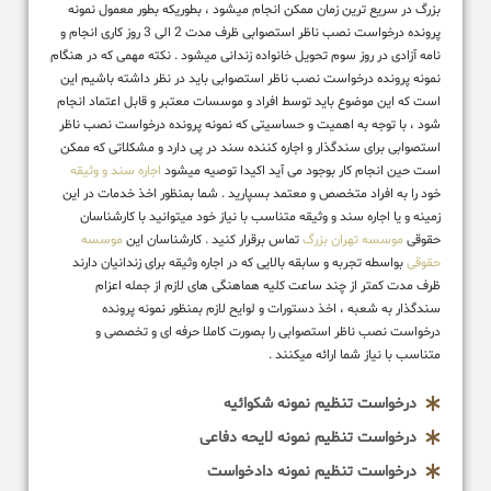
بزرگ در سریع ترین زمان ممکن انجام میشود ، بطوریکه بطور معمول نمونه
پرونده درخواست نصب ناظر استصوابی ظرف مدت 2 الی 3 روز کاری انجام و
نامه آزادی در روز سوم تحویل خانواده زندانی میشود . نکته مهمی که در هنگام
نمونه پرونده درخواست نصب ناظر استصوابی باید در نظر داشته باشیم این
است که این موضوع باید توسط افراد و موسسات معتبر و قابل اعتماد انجام
شود ، با توجه به اهمیت و حساسیتی که نمونه پرونده درخواست نصب ناظر
استصوابی برای سندگذار و اجاره کننده سند در پی دارد و مشکلاتی که ممکن
است حین انجام کار بوجود می آید اکیدا توصیه میشود
اجاره سند و وثیقه
خود را به افراد متخصص و معتمد بسپارید . شما بمنظور اخذ خدمات در این
زمینه و یا اجاره سند و وثیقه متناسب با نیاز خود میتوانید با کارشناسان
حقوقی
موسسه تهران بزرگ
تماس برقرار کنید . کارشناسان این
موسسه
حقوقی
بواسطه تجربه و سابقه بالایی که در اجاره وثیقه برای زندانیان دارند
ظرف مدت کمتر از چند ساعت کلیه هماهنگی های لازم از جمله اعزام
سندگذار به شعبه ، اخذ دستورات و لوایح لازم بمنظور نمونه پرونده
درخواست نصب ناظر استصوابی را بصورت کاملا حرفه ای و تخصصی و
متناسب با نیاز شما ارائه میکنند .
درخواست تنظیم نمونه شکوائیه
درخواست تنظیم نمونه لایحه دفاعی
درخواست تنظیم نمونه دادخواست