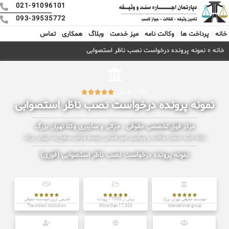
021-91096101
093-39535772
خانه
پرداخت ها
وکالت نامه
میز خدمت
وبلاگ
همکاری
تماس
خانه
»
نمونه پرونده درخواست نصب ناظر استصوابی
1652 امتیاز





نمونه پرونده درخواست نصب ناظر استصوابی
مرکز فوق تخصصی حقوقی ، جزائی و سایبری وکلا تهران بزرگ
ارائه کلیه خدمات وکالت و پیگیری امور قضایی توسط وکلای سطح یک تهران بزرگ
نمونه پرونده درخواست نصب ناظر استصوابی (فوری)















موسسه حقوقی تهران بزرگ
بیش از 17000 پرونده
قدیمی ترین موسسه حقوقی
The oldest institution
More than 17,000
International group