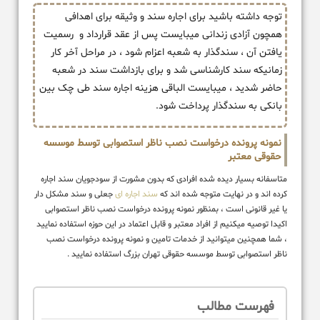
توجه داشته باشید برای اجاره سند و وثیقه برای اهدافی
همچون آزادی زندانی میبایست پس از عقد قرارداد و رسمیت
یافتن آن ، سندگذار به شعبه اعزام شود ، در مراحل آخر کار
زمانیکه سند کارشناسی شد و برای بازداشت سند در شعبه
حاضر شدید ، میبایست الباقی هزینه اجاره سند طی چک بین
بانکی به سندگذار پرداخت شود.
نمونه پرونده درخواست نصب ناظر استصوابی توسط موسسه
حقوقی معتبر
متاسفانه بسیار دیده شده افرادی که بدون مشورت از سودجویان سند اجاره
کرده اند و در نهایت متوجه شده اند که
سند اجاره ای
جعلی و سند مشکل دار
یا غیر قانونی است ، بمنظور نمونه پرونده درخواست نصب ناظر استصوابی
اکیدا توصیه میکنیم از افراد معتبر و قابل اعتماد در این حوزه استفاده نمایید
، شما همچنین میتوانید از خدمات تامین و نمونه پرونده درخواست نصب
ناظر استصوابی توسط موسسه حقوقی تهران بزرگ استفاده نمایید .
فهرست مطالب