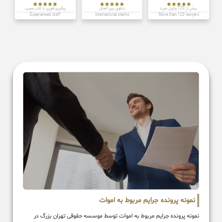















بیش از 120 وکیل خبره
دعاوی بین الملل
پیگیری فوری با کادر مجرب
Experienced staff
International claims
More than 120 lawyers
نمونه پرونده جرایم مربوط به اموات
نمونه پرونده جرایم مربوط به اموات توسط موسسه حقوقی تهران بزرگ در