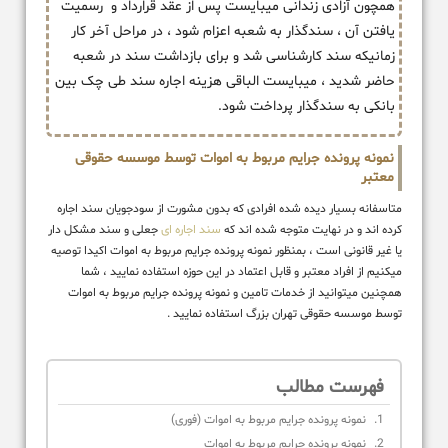
همچون آزادی زندانی میبایست پس از عقد قرارداد و رسمیت
یافتن آن ، سندگذار به شعبه اعزام شود ، در مراحل آخر کار
زمانیکه سند کارشناسی شد و برای بازداشت سند در شعبه
حاضر شدید ، میبایست الباقی هزینه اجاره سند طی چک بین
بانکی به سندگذار پرداخت شود.
نمونه پرونده جرایم مربوط به اموات توسط موسسه حقوقی
معتبر
متاسفانه بسیار دیده شده افرادی که بدون مشورت از سودجویان سند اجاره
کرده اند و در نهایت متوجه شده اند که
سند اجاره ای
جعلی و سند مشکل دار
یا غیر قانونی است ، بمنظور نمونه پرونده جرایم مربوط به اموات اکیدا توصیه
میکنیم از افراد معتبر و قابل اعتماد در این حوزه استفاده نمایید ، شما
همچنین میتوانید از خدمات تامین و نمونه پرونده جرایم مربوط به اموات
توسط موسسه حقوقی تهران بزرگ استفاده نمایید .
فهرست مطالب
نمونه پرونده جرایم مربوط به اموات (فوری)
نمونه پرونده جرایم مربوط به اموات