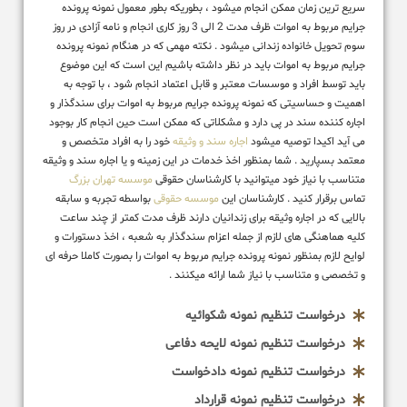
سریع ترین زمان ممکن انجام میشود ، بطوریکه بطور معمول نمونه پرونده
جرایم مربوط به اموات ظرف مدت 2 الی 3 روز کاری انجام و نامه آزادی در روز
سوم تحویل خانواده زندانی میشود . نکته مهمی که در هنگام نمونه پرونده
جرایم مربوط به اموات باید در نظر داشته باشیم این است که این موضوع
باید توسط افراد و موسسات معتبر و قابل اعتماد انجام شود ، با توجه به
اهمیت و حساسیتی که نمونه پرونده جرایم مربوط به اموات برای سندگذار و
اجاره کننده سند در پی دارد و مشکلاتی که ممکن است حین انجام کار بوجود
می آید اکیدا توصیه میشود
اجاره سند و وثیقه
خود را به افراد متخصص و
معتمد بسپارید . شما بمنظور اخذ خدمات در این زمینه و یا اجاره سند و وثیقه
متناسب با نیاز خود میتوانید با کارشناسان حقوقی
موسسه تهران بزرگ
تماس برقرار کنید . کارشناسان این
موسسه حقوقی
بواسطه تجربه و سابقه
بالایی که در اجاره وثیقه برای زندانیان دارند ظرف مدت کمتر از چند ساعت
کلیه هماهنگی های لازم از جمله اعزام سندگذار به شعبه ، اخذ دستورات و
لوایح لازم بمنظور نمونه پرونده جرایم مربوط به اموات را بصورت کاملا حرفه ای
و تخصصی و متناسب با نیاز شما ارائه میکنند .
درخواست تنظیم نمونه شکوائیه
درخواست تنظیم نمونه لایحه دفاعی
درخواست تنظیم نمونه دادخواست
درخواست تنظیم نمونه قرارداد