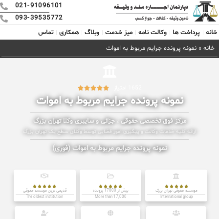
021-91096101
093-39535772
خانه
پرداخت ها
وکالت نامه
میز خدمت
وبلاگ
همکاری
تماس
خانه
»
نمونه پرونده جرایم مربوط به اموات
1652 امتیاز





نمونه پرونده جرایم مربوط به اموات
مرکز فوق تخصصی حقوقی ، جزائی و سایبری وکلا تهران بزرگ
ارائه کلیه خدمات وکالت و پیگیری امور قضایی توسط وکلای سطح یک تهران بزرگ
نمونه پرونده جرایم مربوط به اموات (فوری)















موسسه حقوقی تهران بزرگ
بیش از 17000 پرونده
قدیمی ترین موسسه حقوقی
The oldest institution
More than 17,000
International group