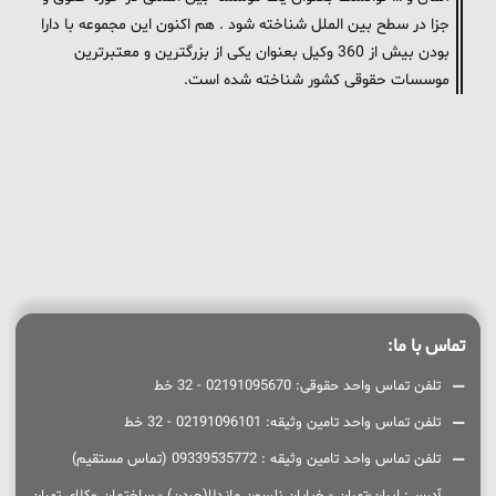
جزا در سطح بین الملل شناخته شود . هم اکنون این مجموعه با دارا
بودن بیش از 360 وکیل بعنوان یکی از بزرگترین و معتبرترین
موسسات حقوقی کشور شناخته شده است.
تماس با ما:
تلفن تماس واحد حقوقی: 02191095670 - 32 خط
تلفن تماس واحد تامین وثیقه: 02191096101 - 32 خط
تلفن تماس واحد تامین وثیقه : 09339535772 (تماس مستقیم)
آدرس: ایران-تهران - خیابان نلسون ماندلا(جردن) - ساختمان وکلای تهران