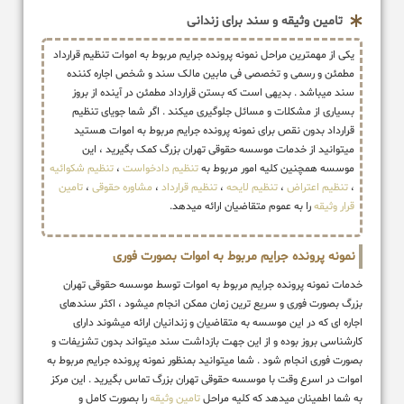
تامین وثیقه و سند برای زندانی
یکی از مهمترین مراحل نمونه پرونده جرایم مربوط به اموات تنظیم قرارداد
مطمئن و رسمی و تخصصی فی مابین مالک سند و شخص اجاره کننده
سند میباشد . بدیهی است که بستن قرارداد مطمئن در آینده از بروز
بسیاری از مشکلات و مسائل جلوگیری میکند . اگر شما جویای تنظیم
قرارداد بدون نقص برای نمونه پرونده جرایم مربوط به اموات هستید
میتوانید از خدمات موسسه حقوقی تهران بزرگ کمک بگیرید ، این
موسسه همچنین کلیه امور مربوط به
تنظیم دادخواست
،
تنظیم شکوائیه
،
تنظیم اعتراض
،
تنظیم لایحه
،
تنظیم قرارداد
،
مشاوره حقوقی
،
تامین
قرار وثیقه
را به عموم متقاضیان ارائه میدهد.
نمونه پرونده جرایم مربوط به اموات بصورت فوری
خدمات نمونه پرونده جرایم مربوط به اموات توسط موسسه حقوقی تهران
بزرگ بصورت فوری و سریع ترین زمان ممکن انجام میشود ، اکثر سندهای
اجاره ای که در این موسسه به متقاضیان و زندانیان ارائه میشوند دارای
کارشناسی بروز بوده و از این جهت بازداشت سند میتواند بدون تشزیفات و
بصورت فوری انجام شود . شما میتوانید بمنظور نمونه پرونده جرایم مربوط به
اموات در اسرع وقت با موسسه حقوقی تهران بزرگ تماس بگیرید . این مرکز
به شما اطمینان میدهد که کلیه مراحل
تامین وثیقه
را بصورت کامل و