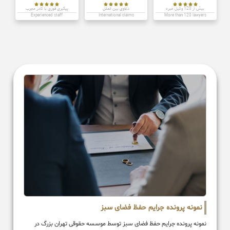















بیش از 120 وکیل خبره
دعاوی بین الملل
پیگیری فوری با کادر مجرب
Experienced staff
International claims
More than 120 lawyers
نمونه پرونده جرایم حفظ فضای سبز
نمونه پرونده جرایم حفظ فضای سبز توسط موسسه حقوقی تهران بزرگ در