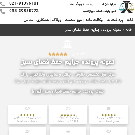
021-91096101
093-39535772
خانه
پرداخت ها
وکالت نامه
میز خدمت
وبلاگ
همکاری
تماس
خانه
»
نمونه پرونده جرایم حفظ فضای سبز
1652 امتیاز





نمونه پرونده جرایم حفظ فضای سبز
مرکز فوق تخصصی حقوقی ، جزائی و سایبری وکلا تهران بزرگ
ارائه کلیه خدمات وکالت و پیگیری امور قضایی توسط وکلای سطح یک تهران بزرگ
نمونه پرونده جرایم حفظ فضای سبز (فوری)















موسسه حقوقی تهران بزرگ
بیش از 17000 پرونده
قدیمی ترین موسسه حقوقی
The oldest institution
More than 17,000
International group