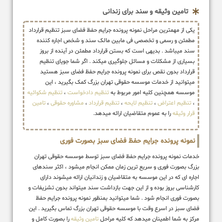
تامین وثیقه و سند برای زندانی
یکی از مهمترین مراحل نمونه پرونده جرایم حفظ فضای سبز تنظیم قرارداد
مطمئن و رسمی و تخصصی فی مابین مالک سند و شخص اجاره کننده
سند میباشد . بدیهی است که بستن قرارداد مطمئن در آینده از بروز
بسیاری از مشکلات و مسائل جلوگیری میکند . اگر شما جویای تنظیم
قرارداد بدون نقص برای نمونه پرونده جرایم حفظ فضای سبز هستید
میتوانید از خدمات موسسه حقوقی تهران بزرگ کمک بگیرید ، این
موسسه همچنین کلیه امور مربوط به
تنظیم دادخواست
،
تنظیم شکوائیه
،
تنظیم اعتراض
،
تنظیم لایحه
،
تنظیم قرارداد
،
مشاوره حقوقی
،
تامین
قرار وثیقه
را به عموم متقاضیان ارائه میدهد.
نمونه پرونده جرایم حفظ فضای سبز بصورت فوری
خدمات نمونه پرونده جرایم حفظ فضای سبز توسط موسسه حقوقی تهران
بزرگ بصورت فوری و سریع ترین زمان ممکن انجام میشود ، اکثر سندهای
اجاره ای که در این موسسه به متقاضیان و زندانیان ارائه میشوند دارای
کارشناسی بروز بوده و از این جهت بازداشت سند میتواند بدون تشزیفات و
بصورت فوری انجام شود . شما میتوانید بمنظور نمونه پرونده جرایم حفظ
فضای سبز در اسرع وقت با موسسه حقوقی تهران بزرگ تماس بگیرید . این
مرکز به شما اطمینان میدهد که کلیه مراحل
تامین وثیقه
را بصورت کامل و