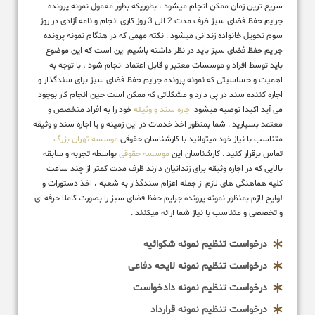
سریع ترین زمان ممکن انجام میشود ، بطوریکه بطور معمول نمونه پرونده
جرایم حفظ فضای سبز ظرف مدت 2 الی 3 روز کاری انجام و نامه آزادی در روز
سوم تحویل خانواده زندانی میشود . نکته مهمی که در هنگام نمونه پرونده
جرایم حفظ فضای سبز باید در نظر داشته باشیم این است که این موضوع
باید توسط افراد و موسسات معتبر و قابل اعتماد انجام شود ، با توجه به
اهمیت و حساسیتی که نمونه پرونده جرایم حفظ فضای سبز برای سندگذار و
اجاره کننده سند در پی دارد و مشکلاتی که ممکن است حین انجام کار بوجود
می آید اکیدا توصیه میشود
اجاره سند و وثیقه
خود را به افراد متخصص و
معتمد بسپارید . شما بمنظور اخذ خدمات در این زمینه و یا اجاره سند و وثیقه
متناسب با نیاز خود میتوانید با کارشناسان حقوقی
موسسه تهران بزرگ
تماس برقرار کنید . کارشناسان این
موسسه حقوقی
بواسطه تجربه و سابقه
بالایی که در اجاره وثیقه برای زندانیان دارند ظرف مدت کمتر از چند ساعت
کلیه هماهنگی های لازم از جمله اعزام سندگذار به شعبه ، اخذ دستورات و
لوایح لازم بمنظور نمونه پرونده جرایم حفظ فضای سبز را بصورت کاملا حرفه ای
و تخصصی و متناسب با نیاز شما ارائه میکنند .
درخواست تنظیم نمونه شکوائیه
درخواست تنظیم نمونه لایحه دفاعی
درخواست تنظیم نمونه دادخواست
درخواست تنظیم نمونه قرارداد