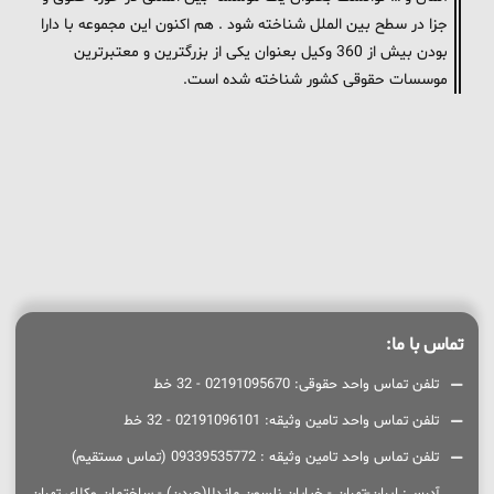
جزا در سطح بین الملل شناخته شود . هم اکنون این مجموعه با دارا
بودن بیش از 360 وکیل بعنوان یکی از بزرگترین و معتبرترین
موسسات حقوقی کشور شناخته شده است.
تماس با ما:
تلفن تماس واحد حقوقی: 02191095670 - 32 خط
تلفن تماس واحد تامین وثیقه: 02191096101 - 32 خط
تلفن تماس واحد تامین وثیقه : 09339535772 (تماس مستقیم)
آدرس: ایران-تهران - خیابان نلسون ماندلا(جردن) - ساختمان وکلای تهران