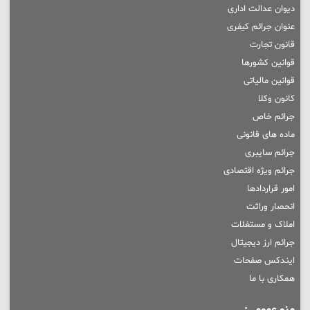
دیوان عدالت اداری
عنوان جرائم کیفری
قانون تجارت
قوانین کشورها
قوانین مالیاتی
کانون وکلا
جرائم خاص
ماده های قانونی
جرائم سایبری
جرائم ویژه اقتصادی
امور قراردادها
انحصار وراثت
املاک و مستغلات
جرائم ارز دیجیتال
ایندکس صفحات
همکاری با ما
منو عمومی: