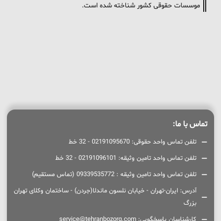
موسسات حقوقی کشور شناخته شده است.
تماس با ما:
تلفن تماس واحد حقوقی: 02191095670 - 32 خط
تلفن تماس واحد تامین وثیقه: 02191096101 - 32 خط
تلفن تماس واحد تامین وثیقه : 09339535772 (تماس مستقیم)
آدرس: ایران-تهران - خیابان نلسون ماندلا(جردن) - ساختمان وکلای تهران
بزرگ
کارشناسان پاسخگویی: service@tehranbozorg.com