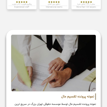















بیش از 120 وکیل خبره
دعاوی بین الملل
پیگیری فوری با کادر مجرب
Experienced staff
International claims
More than 120 lawyers
نمونه پرونده تقسیم مال
نمونه پرونده تقسیم مال توسط موسسه حقوقی تهران بزرگ در سریع ترین