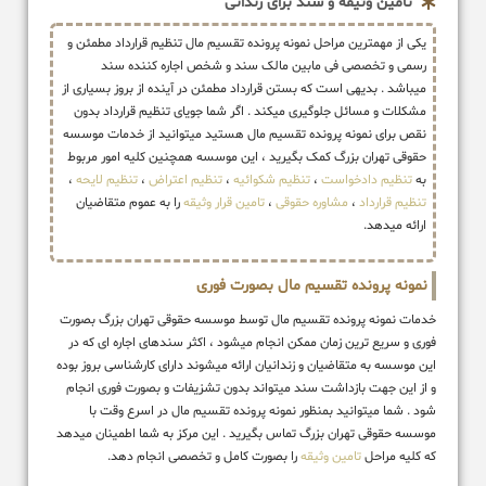
تامین وثیقه و سند برای زندانی
یکی از مهمترین مراحل نمونه پرونده تقسیم مال تنظیم قرارداد مطمئن و
رسمی و تخصصی فی مابین مالک سند و شخص اجاره کننده سند
میباشد . بدیهی است که بستن قرارداد مطمئن در آینده از بروز بسیاری از
مشکلات و مسائل جلوگیری میکند . اگر شما جویای تنظیم قرارداد بدون
نقص برای نمونه پرونده تقسیم مال هستید میتوانید از خدمات موسسه
حقوقی تهران بزرگ کمک بگیرید ، این موسسه همچنین کلیه امور مربوط
به
تنظیم دادخواست
،
تنظیم شکوائیه
،
تنظیم اعتراض
،
تنظیم لایحه
،
تنظیم قرارداد
،
مشاوره حقوقی
،
تامین قرار وثیقه
را به عموم متقاضیان
ارائه میدهد.
نمونه پرونده تقسیم مال بصورت فوری
خدمات نمونه پرونده تقسیم مال توسط موسسه حقوقی تهران بزرگ بصورت
فوری و سریع ترین زمان ممکن انجام میشود ، اکثر سندهای اجاره ای که در
این موسسه به متقاضیان و زندانیان ارائه میشوند دارای کارشناسی بروز بوده
و از این جهت بازداشت سند میتواند بدون تشزیفات و بصورت فوری انجام
شود . شما میتوانید بمنظور نمونه پرونده تقسیم مال در اسرع وقت با
موسسه حقوقی تهران بزرگ تماس بگیرید . این مرکز به شما اطمینان میدهد
که کلیه مراحل
تامین وثیقه
را بصورت کامل و تخصصی انجام دهد.