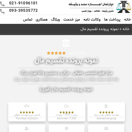
021-91096101
093-39535772
خانه
پرداخت ها
وکالت نامه
میز خدمت
وبلاگ
همکاری
تماس
خانه
»
نمونه پرونده تقسیم مال
1652 امتیاز





نمونه پرونده تقسیم مال
مرکز فوق تخصصی حقوقی ، جزائی و سایبری وکلا تهران بزرگ
ارائه کلیه خدمات وکالت و پیگیری امور قضایی توسط وکلای سطح یک تهران بزرگ
نمونه پرونده تقسیم مال (فوری)















موسسه حقوقی تهران بزرگ
بیش از 17000 پرونده
قدیمی ترین موسسه حقوقی
The oldest institution
More than 17,000
International group