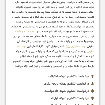
زمان ممکن انجام میشود ، بطوریکه بطور معمول نمونه پرونده تقسیم مال
ظرف مدت 2 الی 3 روز کاری انجام و نامه آزادی در روز سوم تحویل خانواده
زندانی میشود . نکته مهمی که در هنگام نمونه پرونده تقسیم مال باید در نظر
داشته باشیم این است که این موضوع باید توسط افراد و موسسات معتبر و
قابل اعتماد انجام شود ، با توجه به اهمیت و حساسیتی که نمونه پرونده
تقسیم مال برای سندگذار و اجاره کننده سند در پی دارد و مشکلاتی که ممکن
است حین انجام کار بوجود می آید اکیدا توصیه میشود
اجاره سند و وثیقه
خود را به افراد متخصص و معتمد بسپارید . شما بمنظور اخذ خدمات در این
زمینه و یا اجاره سند و وثیقه متناسب با نیاز خود میتوانید با کارشناسان
حقوقی
موسسه تهران بزرگ
تماس برقرار کنید . کارشناسان این
موسسه
حقوقی
بواسطه تجربه و سابقه بالایی که در اجاره وثیقه برای زندانیان دارند
ظرف مدت کمتر از چند ساعت کلیه هماهنگی های لازم از جمله اعزام
سندگذار به شعبه ، اخذ دستورات و لوایح لازم بمنظور نمونه پرونده تقسیم
مال را بصورت کاملا حرفه ای و تخصصی و متناسب با نیاز شما ارائه میکنند .
درخواست تنظیم نمونه شکوائیه
درخواست تنظیم نمونه لایحه دفاعی
درخواست تنظیم نمونه دادخواست
درخواست تنظیم نمونه قرارداد