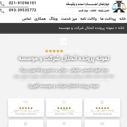
021-91096101
093-39535772
خانه
پرداخت ها
وکالت نامه
میز خدمت
وبلاگ
همکاری
تماس
خانه
»
نمونه پرونده انحلال شرکت و موسسه
1652 امتیاز





نمونه پرونده انحلال شرکت و موسسه
مرکز فوق تخصصی حقوقی ، جزائی و سایبری وکلا تهران بزرگ
ارائه کلیه خدمات وکالت و پیگیری امور قضایی توسط وکلای سطح یک تهران بزرگ
نمونه پرونده انحلال شرکت و موسسه (فوری)















موسسه حقوقی تهران بزرگ
بیش از 17000 پرونده
قدیمی ترین موسسه حقوقی
The oldest institution
More than 17,000
International group