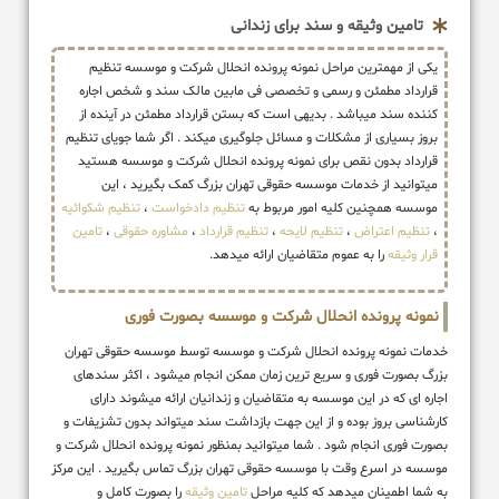
تامین وثیقه و سند برای زندانی
یکی از مهمترین مراحل نمونه پرونده انحلال شرکت و موسسه تنظیم
قرارداد مطمئن و رسمی و تخصصی فی مابین مالک سند و شخص اجاره
کننده سند میباشد . بدیهی است که بستن قرارداد مطمئن در آینده از
بروز بسیاری از مشکلات و مسائل جلوگیری میکند . اگر شما جویای تنظیم
قرارداد بدون نقص برای نمونه پرونده انحلال شرکت و موسسه هستید
میتوانید از خدمات موسسه حقوقی تهران بزرگ کمک بگیرید ، این
موسسه همچنین کلیه امور مربوط به
تنظیم دادخواست
،
تنظیم شکوائیه
،
تنظیم اعتراض
،
تنظیم لایحه
،
تنظیم قرارداد
،
مشاوره حقوقی
،
تامین
قرار وثیقه
را به عموم متقاضیان ارائه میدهد.
نمونه پرونده انحلال شرکت و موسسه بصورت فوری
خدمات نمونه پرونده انحلال شرکت و موسسه توسط موسسه حقوقی تهران
بزرگ بصورت فوری و سریع ترین زمان ممکن انجام میشود ، اکثر سندهای
اجاره ای که در این موسسه به متقاضیان و زندانیان ارائه میشوند دارای
کارشناسی بروز بوده و از این جهت بازداشت سند میتواند بدون تشزیفات و
بصورت فوری انجام شود . شما میتوانید بمنظور نمونه پرونده انحلال شرکت و
موسسه در اسرع وقت با موسسه حقوقی تهران بزرگ تماس بگیرید . این مرکز
به شما اطمینان میدهد که کلیه مراحل
تامین وثیقه
را بصورت کامل و