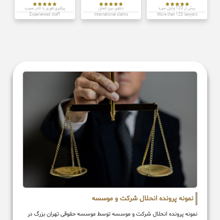















بیش از 120 وکیل خبره
دعاوی بین الملل
پیگیری فوری با کادر مجرب
Experienced staff
International claims
More than 120 lawyers
نمونه پرونده انحلال شرکت و موسسه
نمونه پرونده انحلال شرکت و موسسه توسط موسسه حقوقی تهران بزرگ در