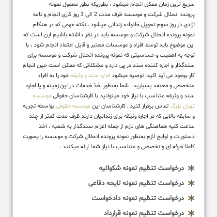
سریع ترین زمان ممکن انجام میشود ، بطوریکه بطور معمول نمونه
پرونده انحلال شرکت و موسسه ظرف مدت 2 الی 3 روز کاری انجام و نامه
آزادی در روز سوم تحویل خانواده زندانی میشود . نکته مهمی که در هنگام
نمونه پرونده انحلال شرکت و موسسه باید در نظر داشته باشیم این است که
این موضوع باید توسط افراد و موسسات معتبر و قابل اعتماد انجام شود ، با
توجه به اهمیت و حساسیتی که نمونه پرونده انحلال شرکت و موسسه برای
سندگذار و اجاره کننده سند در پی دارد و مشکلاتی که ممکن است حین انجام
کار بوجود می آید اکیدا توصیه میشود
اجاره سند و وثیقه
خود را به افراد
متخصص و معتمد بسپارید . شما بمنظور اخذ خدمات در این زمینه و یا اجاره
سند و وثیقه متناسب با نیاز خود میتوانید با کارشناسان حقوقی
موسسه
تهران بزرگ
تماس برقرار کنید . کارشناسان این
موسسه حقوقی
بواسطه تجربه
و سابقه بالایی که در اجاره وثیقه برای زندانیان دارند ظرف مدت کمتر از چند
ساعت کلیه هماهنگی های لازم از جمله اعزام سندگذار به شعبه ، اخذ
دستورات و لوایح لازم بمنظور نمونه پرونده انحلال شرکت و موسسه را بصورت
کاملا حرفه ای و تخصصی و متناسب با نیاز شما ارائه میکنند .
درخواست تنظیم نمونه شکوائیه
درخواست تنظیم نمونه لایحه دفاعی
درخواست تنظیم نمونه دادخواست
درخواست تنظیم نمونه قرارداد