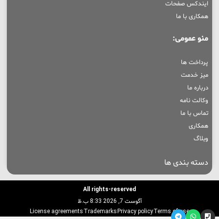
ایندکس صفحات
همکاری با ما
منو عمومی:
پرداخت ها
میز خدمت
درباره ما
وکالت نامه
تماس با ما
همکاری
وبلاگ
دسته بندی ها
All rights-reserved
آگوست 7, 2026 8:33 ب.ظ
License agreements
Trademarks
Privacy policy
Terms of use