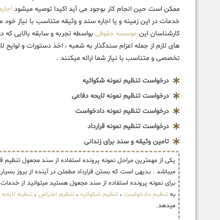
ممکن است حین انجام کار بوجود می آید اکیدا توصیه میشود
اجاره
خدمات در این زمینه و یا اجاره سند و وثیقه متناسب با نیاز خود 
کارشناسان این
موسسه حقوقی
بواسطه تجربه و سابقه بالایی که د
های لازم از جمله اعزام سندگذار به شعبه ، اخذ دستورات و لوایح لا
تخصصی و متناسب با نیاز شما ارائه میکنند .
درخواست تنظیم نمونه شکوائیه
درخواست تنظیم نمونه لایحه دفاعی
درخواست تنظیم نمونه دادخواست
درخواست تنظیم نمونه قرارداد
تامین وثیقه و سند برای زندانی
یکی از مهمترین مراحل نمونه پرونده استفاده از سند مجعول تنظیم
میباشد . بدیهی است که بستن قرارداد مطمئن در آینده از بروز بسیا
برای نمونه پرونده استفاده از سند مجعول هستید میتوانید از خدما
به
تنظیم دادخواست
،
تنظیم شکوائیه
،
تنظیم اعتراض
،
تنظیم لایحه
،
میدهد.