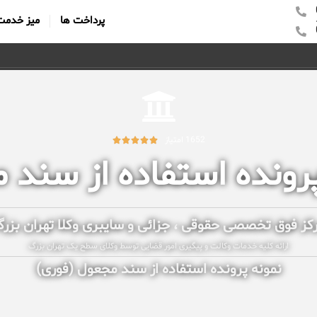
پرداخت ها
میز خدمت
1652 امتیاز





پرونده استفاده از سند 
کز فوق تخصصی حقوقی ، جزائی و سایبری وکلا تهران بزر
ارائه کلیه خدمات وکالت و پیگیری امور قضایی توسط وکلای سطح یک تهران بزرگ
نمونه پرونده استفاده از سند مجعول (فوری)