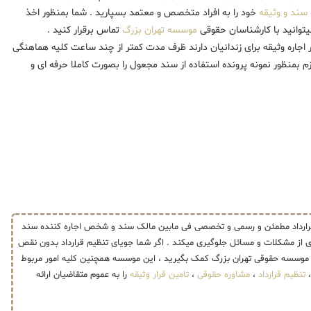
 سند و وثیقه
خود را به افراد متخصص و معتمد بسپارید . شما بمنظور اخذ
میتوانید با کارشناسان حقوقی
موسسه تهران بزرگ
تماس برقرار کنید .
ر اجاره وثیقه برای زندانیان دارند ظرف مدت کمتر از چند ساعت کلیه هماهنگی
زم بمنظور نمونه پرونده استفاده از سند مجعول را بصورت کاملا حرفه ای و
 قرارداد مطمئن و رسمی و تخصصی فی مابین مالک سند و شخص اجاره کننده سند
ری از مشکلات و مسائل جلوگیری میکند . اگر شما جویای تنظیم قرارداد بدون نقص
ت موسسه حقوقی تهران بزرگ کمک بگیرید ، این موسسه همچنین کلیه امور مربوط
تنظیم قرارداد
،
مشاوره حقوقی
،
تامین قرار وثیقه
را به عموم متقاضیان ارائه