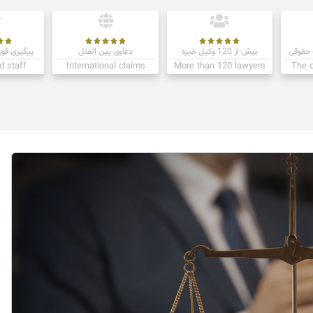












حقوقی
بیش از 120 وکیل خبره
دعاوی بین الملل
پیگیری فور
d staff
International claims
More than 120 lawyers
The o