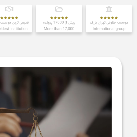















موسسه حقوقی تهران بزرگ
بیش از 17000 پرونده
قدیمی ترین موسسه 
ldest institution
More than 17,000
International group