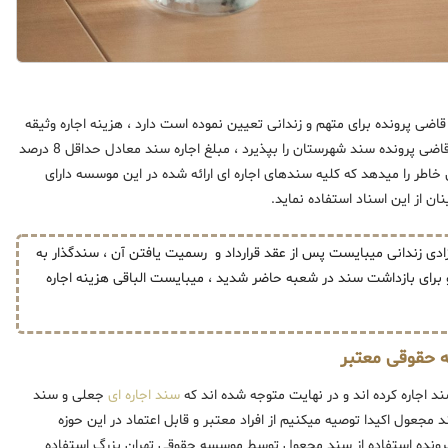
ضی پرونده برای متهم و زندانی تعیین نموده است دارد ، هزینه اجاره وثیقه
با توجه به این شرایط از 8 الی 15 درصد متغییر است ، درصورتیکه قاضی پرونده سند شهرستان را بپذیرد ، مبلغ اجاره سند معادل حداقل 8 درصد
خاطر را میدهد که کلیه سندهای اجاره ای ارائه شده در این موسسه دارای
ان از این اسناد استفاده نماید.
زادی زندانی میبایست پس از عقد قرارداد و رسمیت یافتن آن ، سندگذار به
 برای بازداشت سند در شعبه حاضر شدید ، میبایست الباقی هزینه اجاره
 حقوقی معتبر
 اجاره کرده اند و در نهایت متوجه شده اند که
سند اجاره ای
جعلی و سند
 مجعول اکیدا توصیه میکنیم از افراد معتبر و قابل اعتماد در این حوزه
 پرونده استفاده از سند مجعول توسط موسسه حقوقی تهران بزرگ استفاده