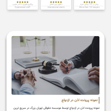















بیش از 120 وکیل خبره
دعاوی بین الملل
پیگیری فوری با کادر مجرب
Experienced staff
International claims
More than 120 lawyers
نمونه پرونده اذن در ازدواج
نمونه پرونده اذن در ازدواج توسط موسسه حقوقی تهران بزرگ در سریع ترین