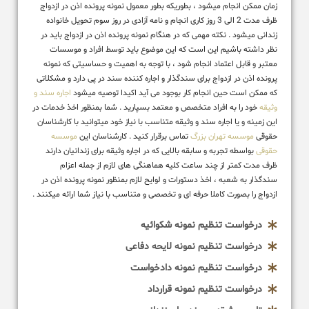
زمان ممکن انجام میشود ، بطوریکه بطور معمول نمونه پرونده اذن در ازدواج
ظرف مدت 2 الی 3 روز کاری انجام و نامه آزادی در روز سوم تحویل خانواده
زندانی میشود . نکته مهمی که در هنگام نمونه پرونده اذن در ازدواج باید در
نظر داشته باشیم این است که این موضوع باید توسط افراد و موسسات
معتبر و قابل اعتماد انجام شود ، با توجه به اهمیت و حساسیتی که نمونه
پرونده اذن در ازدواج برای سندگذار و اجاره کننده سند در پی دارد و مشکلاتی
که ممکن است حین انجام کار بوجود می آید اکیدا توصیه میشود
اجاره سند و
وثیقه
خود را به افراد متخصص و معتمد بسپارید . شما بمنظور اخذ خدمات در
این زمینه و یا اجاره سند و وثیقه متناسب با نیاز خود میتوانید با کارشناسان
حقوقی
موسسه تهران بزرگ
تماس برقرار کنید . کارشناسان این
موسسه
حقوقی
بواسطه تجربه و سابقه بالایی که در اجاره وثیقه برای زندانیان دارند
ظرف مدت کمتر از چند ساعت کلیه هماهنگی های لازم از جمله اعزام
سندگذار به شعبه ، اخذ دستورات و لوایح لازم بمنظور نمونه پرونده اذن در
ازدواج را بصورت کاملا حرفه ای و تخصصی و متناسب با نیاز شما ارائه میکنند .
درخواست تنظیم نمونه شکوائیه
درخواست تنظیم نمونه لایحه دفاعی
درخواست تنظیم نمونه دادخواست
درخواست تنظیم نمونه قرارداد