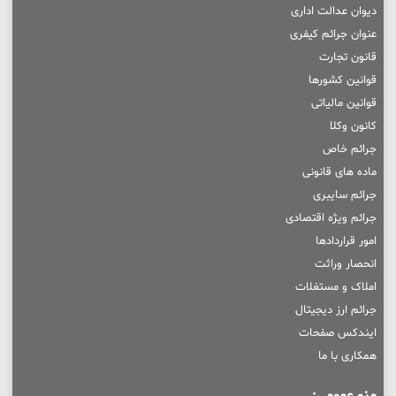
دیوان عدالت اداری
عنوان جرائم کیفری
قانون تجارت
قوانین کشورها
قوانین مالیاتی
کانون وکلا
جرائم خاص
ماده های قانونی
جرائم سایبری
جرائم ویژه اقتصادی
امور قراردادها
انحصار وراثت
املاک و مستغلات
جرائم ارز دیجیتال
ایندکس صفحات
همکاری با ما
منو عمومی: