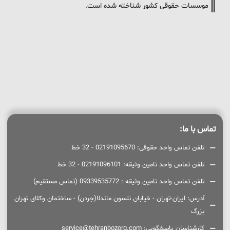
موسسات حقوقی کشور شناخته شده است.
تماس با ما:
تلفن تماس واحد حقوقی: 02191095670 - 32 خط
تلفن تماس واحد تامین وثیقه: 02191096101 - 32 خط
تلفن تماس واحد تامین وثیقه : 09339535772 (تماس مستقیم)
آدرس: ایران-تهران - خیابان نلسون ماندلا(جردن) - ساختمان وکلای تهران
بزرگ
کارشناسان پاسخگویی: service@tehranbozorg.com