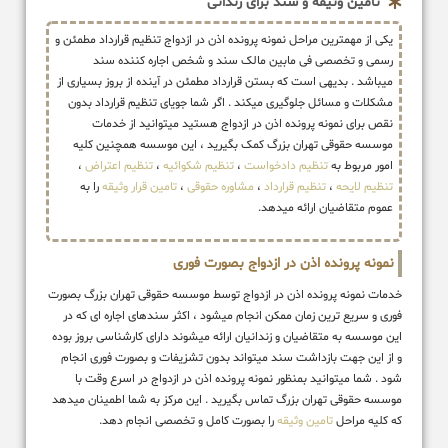
تامین وثیقه و سند برای زندانی
یکی از مهمترین مراحل نمونه پرونده اذن در ازدواج تنظیم قرارداد مطمئن و
رسمی و تخصصی فی مابین مالک سند و شخص اجاره کننده سند
میباشد . بدیهی است که بستن قرارداد مطمئن در آینده از بروز بسیاری از
مشکلات و مسائل جلوگیری میکند . اگر شما جویای تنظیم قرارداد بدون
نقص برای نمونه پرونده اذن در ازدواج هستید میتوانید از خدمات
موسسه حقوقی تهران بزرگ کمک بگیرید ، این موسسه همچنین کلیه
امور مربوط به
تنظیم دادخواست
،
تنظیم شکوائیه
،
تنظیم اعتراض
،
تنظیم لایحه
،
تنظیم قرارداد
،
مشاوره حقوقی
،
تامین قرار وثیقه
را به
عموم متقاضیان ارائه میدهد.
نمونه پرونده اذن در ازدواج بصورت فوری
خدمات نمونه پرونده اذن در ازدواج توسط موسسه حقوقی تهران بزرگ بصورت
فوری و سریع ترین زمان ممکن انجام میشود ، اکثر سندهای اجاره ای که در
این موسسه به متقاضیان و زندانیان ارائه میشوند دارای کارشناسی بروز بوده
و از این جهت بازداشت سند میتواند بدون تشزیفات و بصورت فوری انجام
شود . شما میتوانید بمنظور نمونه پرونده اذن در ازدواج در اسرع وقت با
موسسه حقوقی تهران بزرگ تماس بگیرید . این مرکز به شما اطمینان میدهد
که کلیه مراحل
تامین وثیقه
را بصورت کامل و تخصصی انجام دهد.