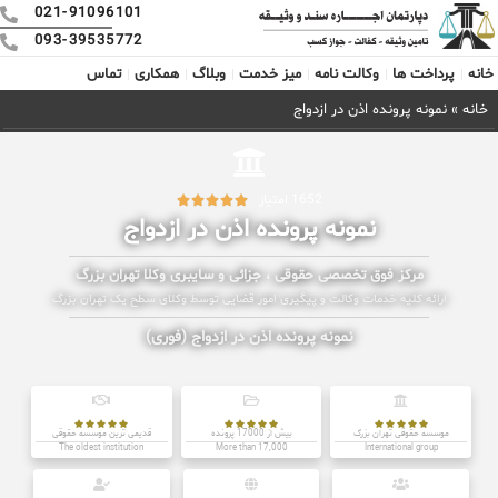
021-91096101
093-39535772
خانه
پرداخت ها
وکالت نامه
میز خدمت
وبلاگ
همکاری
تماس
خانه
»
نمونه پرونده اذن در ازدواج
1652 امتیاز





نمونه پرونده اذن در ازدواج
مرکز فوق تخصصی حقوقی ، جزائی و سایبری وکلا تهران بزرگ
ارائه کلیه خدمات وکالت و پیگیری امور قضایی توسط وکلای سطح یک تهران بزرگ
نمونه پرونده اذن در ازدواج (فوری)















موسسه حقوقی تهران بزرگ
بیش از 17000 پرونده
قدیمی ترین موسسه حقوقی
The oldest institution
More than 17,000
International group