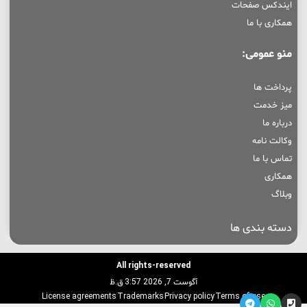
ایندکس صفحات
همکاری با ما
منو عمومی:
پرداخت ها
میز خدمت
درباره ما
وکالت نامه
تماس با ما
همکاری
وبلاگ
دسته بندی ها
All rights-reserved
آگوست 7, 2026 3:57 ق.ظ
License agreements
Trademarks
Privacy policy
Terms of use