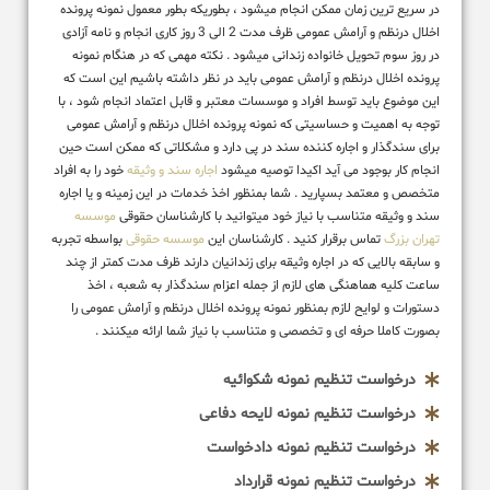
در سریع ترین زمان ممکن انجام میشود ، بطوریکه بطور معمول نمونه پرونده
اخلال درنظم و آرامش عمومی ظرف مدت 2 الی 3 روز کاری انجام و نامه آزادی
در روز سوم تحویل خانواده زندانی میشود . نکته مهمی که در هنگام نمونه
پرونده اخلال درنظم و آرامش عمومی باید در نظر داشته باشیم این است که
این موضوع باید توسط افراد و موسسات معتبر و قابل اعتماد انجام شود ، با
توجه به اهمیت و حساسیتی که نمونه پرونده اخلال درنظم و آرامش عمومی
برای سندگذار و اجاره کننده سند در پی دارد و مشکلاتی که ممکن است حین
انجام کار بوجود می آید اکیدا توصیه میشود
اجاره سند و وثیقه
خود را به افراد
متخصص و معتمد بسپارید . شما بمنظور اخذ خدمات در این زمینه و یا اجاره
سند و وثیقه متناسب با نیاز خود میتوانید با کارشناسان حقوقی
موسسه
تهران بزرگ
تماس برقرار کنید . کارشناسان این
موسسه حقوقی
بواسطه تجربه
و سابقه بالایی که در اجاره وثیقه برای زندانیان دارند ظرف مدت کمتر از چند
ساعت کلیه هماهنگی های لازم از جمله اعزام سندگذار به شعبه ، اخذ
دستورات و لوایح لازم بمنظور نمونه پرونده اخلال درنظم و آرامش عمومی را
بصورت کاملا حرفه ای و تخصصی و متناسب با نیاز شما ارائه میکنند .
درخواست تنظیم نمونه شکوائیه
درخواست تنظیم نمونه لایحه دفاعی
درخواست تنظیم نمونه دادخواست
درخواست تنظیم نمونه قرارداد