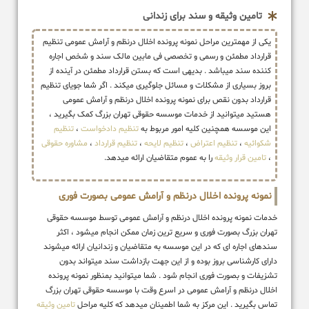
تامین وثیقه و سند برای زندانی
یکی از مهمترین مراحل نمونه پرونده اخلال درنظم و آرامش عمومی تنظیم
قرارداد مطمئن و رسمی و تخصصی فی مابین مالک سند و شخص اجاره
کننده سند میباشد . بدیهی است که بستن قرارداد مطمئن در آینده از
بروز بسیاری از مشکلات و مسائل جلوگیری میکند . اگر شما جویای تنظیم
قرارداد بدون نقص برای نمونه پرونده اخلال درنظم و آرامش عمومی
هستید میتوانید از خدمات موسسه حقوقی تهران بزرگ کمک بگیرید ،
این موسسه همچنین کلیه امور مربوط به
تنظیم دادخواست
،
تنظیم
شکوائیه
،
تنظیم اعتراض
،
تنظیم لایحه
،
تنظیم قرارداد
،
مشاوره حقوقی
،
تامین قرار وثیقه
را به عموم متقاضیان ارائه میدهد.
نمونه پرونده اخلال درنظم و آرامش عمومی بصورت فوری
خدمات نمونه پرونده اخلال درنظم و آرامش عمومی توسط موسسه حقوقی
تهران بزرگ بصورت فوری و سریع ترین زمان ممکن انجام میشود ، اکثر
سندهای اجاره ای که در این موسسه به متقاضیان و زندانیان ارائه میشوند
دارای کارشناسی بروز بوده و از این جهت بازداشت سند میتواند بدون
تشزیفات و بصورت فوری انجام شود . شما میتوانید بمنظور نمونه پرونده
اخلال درنظم و آرامش عمومی در اسرع وقت با موسسه حقوقی تهران بزرگ
تماس بگیرید . این مرکز به شما اطمینان میدهد که کلیه مراحل
تامین وثیقه