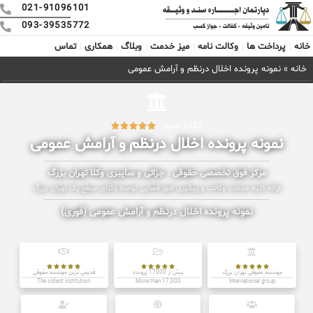
021-91096101
093-39535772
خانه
پرداخت ها
وکالت نامه
میز خدمت
وبلاگ
همکاری
تماس
خانه
»
نمونه پرونده اخلال درنظم و آرامش عمومی
1652 امتیاز





نمونه پرونده اخلال درنظم و آرامش عمومی
مرکز فوق تخصصی حقوقی ، جزائی و سایبری وکلا تهران بزرگ
ارائه کلیه خدمات وکالت و پیگیری امور قضایی توسط وکلای سطح یک تهران بزرگ
نمونه پرونده اخلال درنظم و آرامش عمومی (فوری)















موسسه حقوقی تهران بزرگ
بیش از 17000 پرونده
قدیمی ترین موسسه حقوقی
The oldest institution
More than 17,000
International group