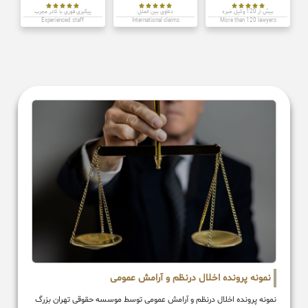















بیش از 120 وکیل خبره
دعاوی بین الملل
پیگیری فوری با کادر مجرب
Experienced staff
International claims
More than 120 lawyers
نمونه پرونده اخلال درنظم و آرامش عمومی
نمونه پرونده اخلال درنظم و آرامش عمومی توسط موسسه حقوقی تهران بزرگ