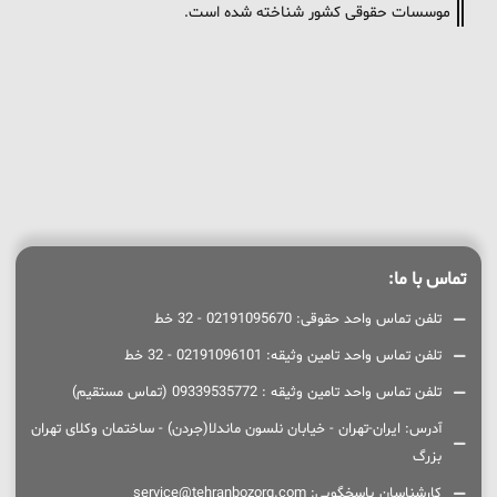
موسسات حقوقی کشور شناخته شده است.
تماس با ما:
تلفن تماس واحد حقوقی: 02191095670 - 32 خط
تلفن تماس واحد تامین وثیقه: 02191096101 - 32 خط
تلفن تماس واحد تامین وثیقه : 09339535772 (تماس مستقیم)
آدرس: ایران-تهران - خیابان نلسون ماندلا(جردن) - ساختمان وکلای تهران
بزرگ
کارشناسان پاسخگویی: service@tehranbozorg.com