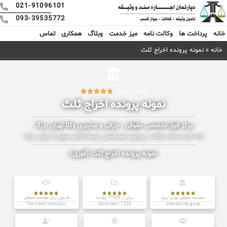
021-91096101
093-39535772
خانه
پرداخت ها
وکالت نامه
میز خدمت
وبلاگ
همکاری
تماس
خانه
»
نمونه پرونده اخراج ثلث
1652 امتیاز





نمونه پرونده اخراج ثلث
مرکز فوق تخصصی حقوقی ، جزائی و سایبری وکلا تهران بزرگ
ارائه کلیه خدمات وکالت و پیگیری امور قضایی توسط وکلای سطح یک تهران بزرگ
نمونه پرونده اخراج ثلث (فوری)















موسسه حقوقی تهران بزرگ
بیش از 17000 پرونده
قدیمی ترین موسسه حقوقی
The oldest institution
More than 17,000
International group