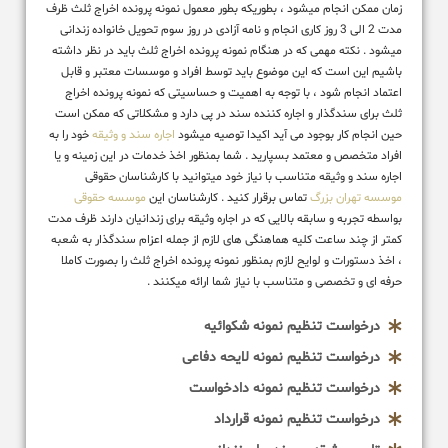
زمان ممکن انجام میشود ، بطوریکه بطور معمول نمونه پرونده اخراج ثلث ظرف
مدت 2 الی 3 روز کاری انجام و نامه آزادی در روز سوم تحویل خانواده زندانی
میشود . نکته مهمی که در هنگام نمونه پرونده اخراج ثلث باید در نظر داشته
باشیم این است که این موضوع باید توسط افراد و موسسات معتبر و قابل
اعتماد انجام شود ، با توجه به اهمیت و حساسیتی که نمونه پرونده اخراج
ثلث برای سندگذار و اجاره کننده سند در پی دارد و مشکلاتی که ممکن است
حین انجام کار بوجود می آید اکیدا توصیه میشود
اجاره سند و وثیقه
خود را به
افراد متخصص و معتمد بسپارید . شما بمنظور اخذ خدمات در این زمینه و یا
اجاره سند و وثیقه متناسب با نیاز خود میتوانید با کارشناسان حقوقی
موسسه تهران بزرگ
تماس برقرار کنید . کارشناسان این
موسسه حقوقی
بواسطه تجربه و سابقه بالایی که در اجاره وثیقه برای زندانیان دارند ظرف مدت
کمتر از چند ساعت کلیه هماهنگی های لازم از جمله اعزام سندگذار به شعبه
، اخذ دستورات و لوایح لازم بمنظور نمونه پرونده اخراج ثلث را بصورت کاملا
حرفه ای و تخصصی و متناسب با نیاز شما ارائه میکنند .
درخواست تنظیم نمونه شکوائیه
درخواست تنظیم نمونه لایحه دفاعی
درخواست تنظیم نمونه دادخواست
درخواست تنظیم نمونه قرارداد