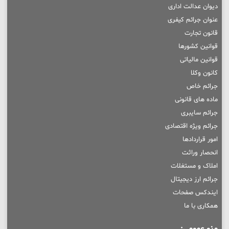
دیوان عدالت اداری
عنوان جرائم کیفری
قانون تجارت
قوانین کشورها
قوانین مالیاتی
کانون وکلا
جرائم خاص
ماده های قانونی
جرائم سایبری
جرائم ویژه اقتصادی
امور قراردادها
انحصار وراثت
املاک و مستغلات
جرائم ارز دیجیتال
ایندکس صفحات
همکاری با ما
منو عمومی: