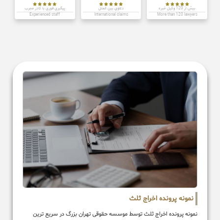















بیش از 120 وکیل خبره
دعاوی بین الملل
پیگیری فوری با کادر مجرب
Experienced staff
International claims
More than 120 lawyers
نمونه پرونده اخراج ثلث
نمونه پرونده اخراج ثلث توسط موسسه حقوقی تهران بزرگ در سریع ترین