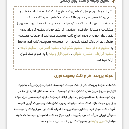
تامین وثیقه و سند برای زندانی
یکی از مهمترین مراحل نمونه پرونده اخراج ثلث تنظیم قرارداد مطمئن و
رسمی و تخصصی فی مابین مالک سند و شخص اجاره کننده سند
میباشد . بدیهی است که بستن قرارداد مطمئن در آینده از بروز بسیاری از
مشکلات و مسائل جلوگیری میکند . اگر شما جویای تنظیم قرارداد بدون
نقص برای نمونه پرونده اخراج ثلث هستید میتوانید از خدمات موسسه
حقوقی تهران بزرگ کمک بگیرید ، این موسسه همچنین کلیه امور مربوط
به
تنظیم دادخواست
،
تنظیم شکوائیه
،
تنظیم اعتراض
،
تنظیم لایحه
،
تنظیم قرارداد
،
مشاوره حقوقی
،
تامین قرار وثیقه
را به عموم متقاضیان
ارائه میدهد.
نمونه پرونده اخراج ثلث بصورت فوری
خدمات نمونه پرونده اخراج ثلث توسط موسسه حقوقی تهران بزرگ بصورت
فوری و سریع ترین زمان ممکن انجام میشود ، اکثر سندهای اجاره ای که در
این موسسه به متقاضیان و زندانیان ارائه میشوند دارای کارشناسی بروز بوده
و از این جهت بازداشت سند میتواند بدون تشزیفات و بصورت فوری انجام
شود . شما میتوانید بمنظور نمونه پرونده اخراج ثلث در اسرع وقت با موسسه
حقوقی تهران بزرگ تماس بگیرید . این مرکز به شما اطمینان میدهد که کلیه
مراحل
تامین وثیقه
را بصورت کامل و تخصصی انجام دهد.