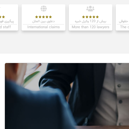












حقوقی
بیش از 120 وکیل خبره
دعاوی بین الملل
پیگیری فور
d staff
International claims
More than 120 lawyers
The o