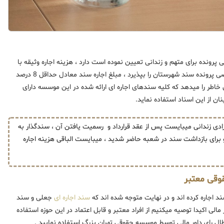
پرونده برای متهم و زندانی تعیین نموده است دارد ، هزینه اجاره وثیقه با
توجه به این شرایط از 8 الی 15 درصد متغییر است ، درصورتیکه قاضی پرونده سند شهرستان را بپذیرد ، مبلغ اجاره سند معادل حداقل 8 درصد
خاطر را میدهد که کلیه سندهای اجاره ای ارائه شده در این موسسه دارای
ان از این اسناد استفاده نماید.
زادی زندانی میبایست پس از عقد قرارداد و رسمیت یافتن آن ، سندگذار به
 برای بازداشت سند در شعبه حاضر شدید ، میبایست الباقی هزینه اجاره
قوقی معتبر
 اجاره کرده اند و در نهایت متوجه شده اند که
سند اجاره ای
جعلی و سند
مالی اکیدا توصیه میکنیم از افراد معتبر و قابل اعتماد در این حوزه استفاده
طال رای داور مالی توسط موسسه حقوقی تهران بزرگ استفاده نمایید .