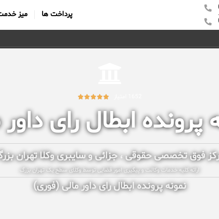
پرداخت ها
میز خدمت
1652 امتیاز





 پرونده ابطال رای داور 
کز فوق تخصصی حقوقی ، جزائی و سایبری وکلا تهران بزر
ارائه کلیه خدمات وکالت و پیگیری امور قضایی توسط وکلای سطح یک تهران بزرگ
نمونه پرونده ابطال رای داور مالی (فوری)