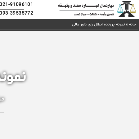
021-91096101
093-39535772
خانه
»
نمونه پرونده ابطال رای داور مالی
نمونه
مر