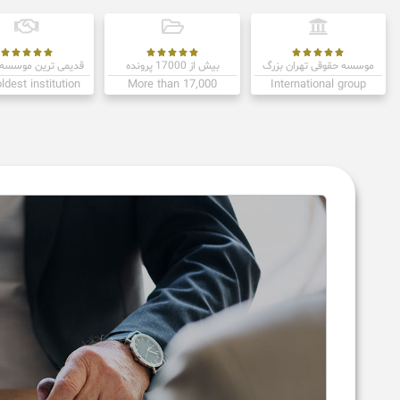















موسسه حقوقی تهران بزرگ
بیش از 17000 پرونده
قدیمی ترین موسسه 
ldest institution
More than 17,000
International group