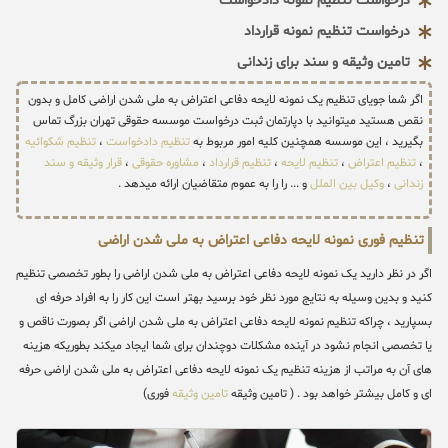
درخواست تنظیم نمونه دادخواست
درخواست تنظیم نمونه قرارداد
تامین وثیقه و سند برای زندانی
اگر شما جویای تنظیم یک نمونه لایحه دفاعی اعتراض به ملی شدن اراضی کامل و بدون
نقص هستید میتوانید با دپارتمان ثبت درخواست موسسه حقوقی تهران بزرگ تماس
بگیرید ، این موسسه همچنین کلیه امور مربوط به
تنظیم دادخواست
،
تنظیم شکوائیه
،
تنظیم اعتراض
،
تنظیم لایحه
،
تنظیم قرارداد
،
مشاوره حقوقی
،
قرار وثیقه و سند
زندانی
،
وکیل بین الملل
و ... را را به عموم متقاضیان ارائه میدهد .
تنظیم فوری نمونه لایحه دفاعی اعتراض به ملی شدن اراضی
اگر در نظر دارید یک نمونه لایحه دفاعی اعتراض به ملی شدن اراضی را بطور تخصصی تنظیم
کنید و بدین وسیله به نتایج مورد نظر خود برسید بهتر است این کار را به افراد حرفه ای
بسپارید ، چراکه تنظیم نمونه لایحه دفاعی اعتراض به ملی شدن اراضی اگر بصورت ناقص و
یا تخصصی انجام نشود در آینده مشکلات دوچندان برای شما ایجاد میکند بطوریکه هزینه
های آن به مراتب از هزینه تنظیم یک نمونه لایحه دفاعی اعتراض به ملی شدن اراضی حرفه
ای و کامل بیشتر خواهد بود . ( تامین وثیقه
تامین وثیقه
فوری)