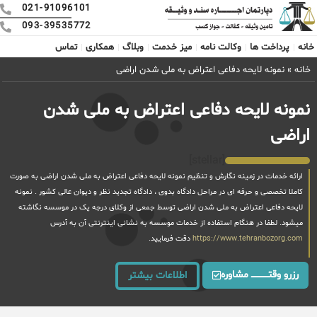
021-91096101
093-39535772
خانه
پرداخت ها
وکالت نامه
میز خدمت
وبلاگ
همکاری
تماس
خانه
»
نمونه لایحه دفاعی اعتراض به ملی شدن اراضی
نمونه لایحه دفاعی اعتراض به ملی شدن
اراضی
[stellar]
ارائه خدمات در زمینه نگارش و تنظیم نمونه لایحه دفاعی اعتراض به ملی شدن اراضی به صورت
کاملا تخصصی و حرفه ای در مراحل دادگاه بدوی ، دادگاه تجدید نظر و دیوان عالی کشور . نمونه
لایحه دفاعی اعتراض به ملی شدن اراضی توسط جمعی از وکلای درجه یک در موسسه نگاشته
میشود. لطفا در هنگام استفاده از خدمات موسسه به نشانی اینترنتی آن به آدرس
https://www.tehranbozorg.com
دقت فرمایید.
رزرو وقتــــــــــــ مشاوره
اطلاعات بیشتر