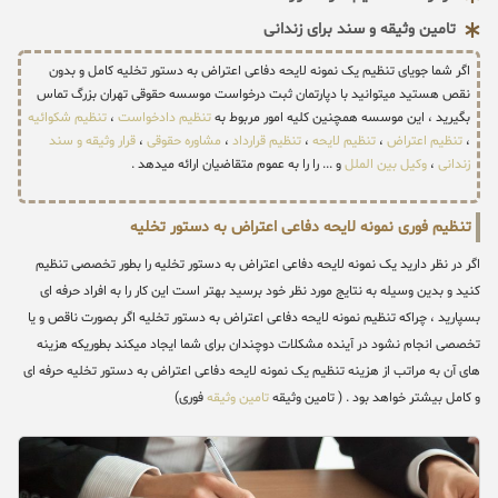
تامین وثیقه و سند برای زندانی
اگر شما جویای تنظیم یک نمونه لایحه دفاعی اعتراض به دستور تخلیه کامل و بدون
نقص هستید میتوانید با دپارتمان ثبت درخواست موسسه حقوقی تهران بزرگ تماس
بگیرید ، این موسسه همچنین کلیه امور مربوط به
تنظیم دادخواست
،
تنظیم شکوائیه
،
تنظیم اعتراض
،
تنظیم لایحه
،
تنظیم قرارداد
،
مشاوره حقوقی
،
قرار وثیقه و سند
زندانی
،
وکیل بین الملل
و ... را را به عموم متقاضیان ارائه میدهد .
تنظیم فوری نمونه لایحه دفاعی اعتراض به دستور تخلیه
اگر در نظر دارید یک نمونه لایحه دفاعی اعتراض به دستور تخلیه را بطور تخصصی تنظیم
کنید و بدین وسیله به نتایج مورد نظر خود برسید بهتر است این کار را به افراد حرفه ای
بسپارید ، چراکه تنظیم نمونه لایحه دفاعی اعتراض به دستور تخلیه اگر بصورت ناقص و یا
تخصصی انجام نشود در آینده مشکلات دوچندان برای شما ایجاد میکند بطوریکه هزینه
های آن به مراتب از هزینه تنظیم یک نمونه لایحه دفاعی اعتراض به دستور تخلیه حرفه ای
و کامل بیشتر خواهد بود . ( تامین وثیقه
تامین وثیقه
فوری)