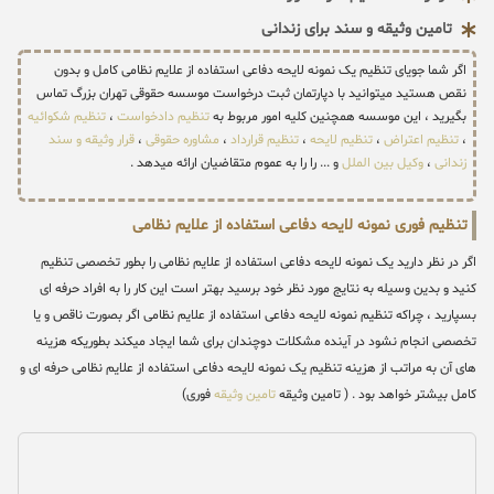
تامین وثیقه و سند برای زندانی
اگر شما جویای تنظیم یک نمونه لایحه دفاعی استفاده از علایم نظامی کامل و بدون
نقص هستید میتوانید با دپارتمان ثبت درخواست موسسه حقوقی تهران بزرگ تماس
بگیرید ، این موسسه همچنین کلیه امور مربوط به
تنظیم دادخواست
،
تنظیم شکوائیه
،
تنظیم اعتراض
،
تنظیم لایحه
،
تنظیم قرارداد
،
مشاوره حقوقی
،
قرار وثیقه و سند
زندانی
،
وکیل بین الملل
و ... را را به عموم متقاضیان ارائه میدهد .
تنظیم فوری نمونه لایحه دفاعی استفاده از علایم نظامی
اگر در نظر دارید یک نمونه لایحه دفاعی استفاده از علایم نظامی را بطور تخصصی تنظیم
کنید و بدین وسیله به نتایج مورد نظر خود برسید بهتر است این کار را به افراد حرفه ای
بسپارید ، چراکه تنظیم نمونه لایحه دفاعی استفاده از علایم نظامی اگر بصورت ناقص و یا
تخصصی انجام نشود در آینده مشکلات دوچندان برای شما ایجاد میکند بطوریکه هزینه
های آن به مراتب از هزینه تنظیم یک نمونه لایحه دفاعی استفاده از علایم نظامی حرفه ای و
کامل بیشتر خواهد بود . ( تامین وثیقه
تامین وثیقه
فوری)