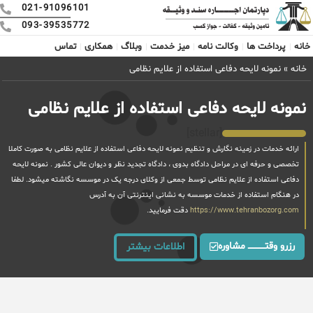
021-91096101
093-39535772
خانه
پرداخت ها
وکالت نامه
میز خدمت
وبلاگ
همکاری
تماس
خانه
»
نمونه لایحه دفاعی استفاده از علایم نظامی
نمونه لایحه دفاعی استفاده از علایم نظامی
[stellar]
ارائه خدمات در زمینه نگارش و تنظیم نمونه لایحه دفاعی استفاده از علایم نظامی به صورت کاملا
تخصصی و حرفه ای در مراحل دادگاه بدوی ، دادگاه تجدید نظر و دیوان عالی کشور . نمونه لایحه
دفاعی استفاده از علایم نظامی توسط جمعی از وکلای درجه یک در موسسه نگاشته میشود. لطفا
در هنگام استفاده از خدمات موسسه به نشانی اینترنتی آن به آدرس
https://www.tehranbozorg.com
دقت فرمایید.
رزرو وقتــــــــــــ مشاوره
اطلاعات بیشتر