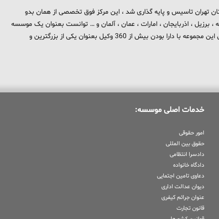
 برند تهران بزرگ در استان تهران تاسیس و پایه گذاری شد ، این مرکز فوق تخصصی از همان بدو
، برزیل ، اذربایجان ، امارات ، عمان ، آلمان و … توانست بعنوان یک موسسه
بین المللی در حوزه حقوق و جزا در سطح بین الملل شناخته شود . هم اکنون این مجموعه با دارا بودن بیش از 360 وکیل بعنوان یکی از بزرگترین و
خدمات اصلی موسسه:
امور حقوقی
حقوق بین المللی
دادسرا انتظامی
دادگاه خانواده
دعاوی تامین اجتمایی
دیوان عدالت اداری
عنوان جرائم کیفری
قانون تجارت
قوانین کشورها