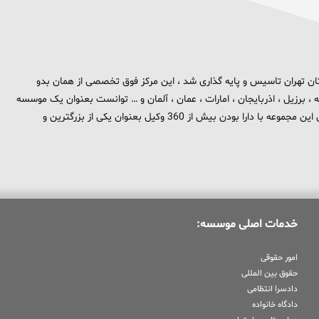
 برند تهران بزرگ در استان تهران تاسیس و پایه گذاری شد ، این مرکز فوق تخصصی از همان بدو
، برزیل ، اذربایجان ، امارات ، عمان ، آلمان و … توانست بعنوان یک موسسه
بین المللی در حوزه حقوق و جزا در سطح بین الملل شناخته شود . هم اکنون این مجموعه با دارا بودن بیش از 360 وکیل بعنوان یکی از بزرگترین و
خدمات اصلی موسسه:
امور حقوقی
حقوق بین المللی
دادسرا انتظامی
دادگاه خانواده