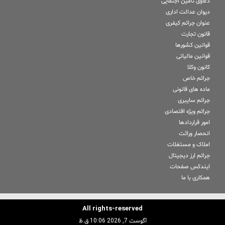
دعاوی تامین اجتمایی
دیوان عدالت اداری
عنوان جرائم کیفری
قانون تجارت
قوانین کشورها
قوانین مالیاتی
کانون وکلا
جرائم خاص
ماده های قانونی
جرائم سایبری
جرائم ویژه اقتصادی
امور قراردادها
انحصار وراثت
املاک و مستغلات
جرائم ارز دیجیتال
ایندکس صفحات
همکاری با ما
All rights-reserved
آگوست 7, 2026 10:06 ق.ظ