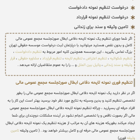
درخواست تنظیم نمونه دادخواست
درخواست تنظیم نمونه قرارداد
تامین وثیقه و سند برای زندانی
اگر شما جویای تنظیم یک نمونه لایحه دفاعی ابطال صورتجلسه مجمع عمومی مالی
کامل و بدون نقص هستید میتوانید با دپارتمان ثبت درخواست موسسه حقوقی تهران
بزرگ تماس بگیرید ، این موسسه همچنین کلیه امور مربوط به
تنظیم دادخواست
،
تنظیم شکوائیه
،
تنظیم اعتراض
،
تنظیم لایحه
،
تنظیم قرارداد
،
مشاوره حقوقی
،
قرار
وثیقه و سند زندانی
،
وکیل بین الملل
و ... را را به عموم متقاضیان ارائه میدهد .
تنظیم فوری نمونه لایحه دفاعی ابطال صورتجلسه مجمع عمومی مالی
اگر در نظر دارید یک نمونه لایحه دفاعی ابطال صورتجلسه مجمع عمومی مالی را بطور
تخصصی تنظیم کنید و بدین وسیله به نتایج مورد نظر خود برسید بهتر است این کار را به
افراد حرفه ای بسپارید ، چراکه تنظیم نمونه لایحه دفاعی ابطال صورتجلسه مجمع عمومی
مالی اگر بصورت ناقص و یا تخصصی انجام نشود در آینده مشکلات دوچندان برای شما
ایجاد میکند بطوریکه هزینه های آن به مراتب از هزینه تنظیم یک نمونه لایحه دفاعی ابطال
صورتجلسه مجمع عمومی مالی حرفه ای و کامل بیشتر خواهد بود . ( تامین وثیقه
تامین
وثیقه
فوری)