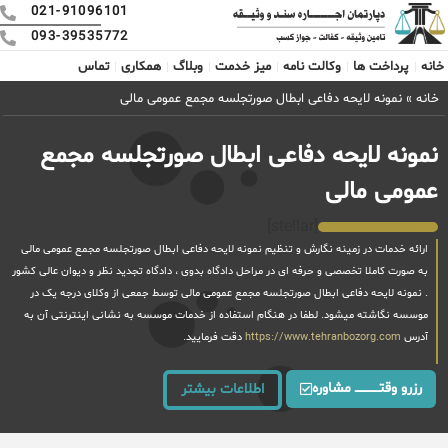
021-91096101
093-39535772
خانه
پرداخت ها
وکالت نامه
میز خدمت
وبلاگ
همکاری
تماس
خانه
»
نمونه لایحه دفاعی ابطال صورتجلسه مجمع عمومی مالی
نمونه لایحه دفاعی ابطال صورتجلسه مجمع
عمومی مالی
[stellar]
ارائه خدمات در زمینه نگارش و تنظیم نمونه لایحه دفاعی ابطال صورتجلسه مجمع عمومی مالی
به صورت کاملا تخصصی و حرفه ای در مراحل دادگاه بدوی ، دادگاه تجدید نظر و دیوان عالی کشور
. نمونه لایحه دفاعی ابطال صورتجلسه مجمع عمومی مالی توسط جمعی از وکلای درجه یک در
موسسه نگاشته میشود. لطفا در هنگام استفاده از خدمات موسسه به نشانی اینترنتی آن به
آدرس
https://www.tehranbozorg.com
دقت فرمایید.
رزرو وقتــــــــــــ مشاوره
اطلاعات بیشتر