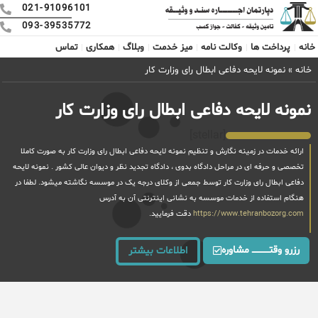
021-91096101
093-39535772
خانه
پرداخت ها
وکالت نامه
میز خدمت
وبلاگ
همکاری
تماس
خانه
»
نمونه لایحه دفاعی ابطال رای وزارت کار
نمونه لایحه دفاعی ابطال رای وزارت کار
[stellar]
ارائه خدمات در زمینه نگارش و تنظیم نمونه لایحه دفاعی ابطال رای وزارت کار به صورت کاملا
تخصصی و حرفه ای در مراحل دادگاه بدوی ، دادگاه تجدید نظر و دیوان عالی کشور . نمونه لایحه
دفاعی ابطال رای وزارت کار توسط جمعی از وکلای درجه یک در موسسه نگاشته میشود. لطفا در
هنگام استفاده از خدمات موسسه به نشانی اینترنتی آن به آدرس
https://www.tehranbozorg.com
دقت فرمایید.
رزرو وقتــــــــــــ مشاوره
اطلاعات بیشتر