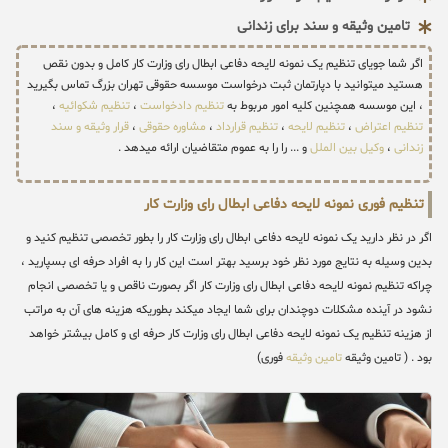
تامین وثیقه و سند برای زندانی
اگر شما جویای تنظیم یک نمونه لایحه دفاعی ابطال رای وزارت کار کامل و بدون نقص
هستید میتوانید با دپارتمان ثبت درخواست موسسه حقوقی تهران بزرگ تماس بگیرید
، این موسسه همچنین کلیه امور مربوط به
تنظیم دادخواست
،
تنظیم شکوائیه
،
تنظیم اعتراض
،
تنظیم لایحه
،
تنظیم قرارداد
،
مشاوره حقوقی
،
قرار وثیقه و سند
زندانی
،
وکیل بین الملل
و ... را را به عموم متقاضیان ارائه میدهد .
تنظیم فوری نمونه لایحه دفاعی ابطال رای وزارت کار
اگر در نظر دارید یک نمونه لایحه دفاعی ابطال رای وزارت کار را بطور تخصصی تنظیم کنید و
بدین وسیله به نتایج مورد نظر خود برسید بهتر است این کار را به افراد حرفه ای بسپارید ،
چراکه تنظیم نمونه لایحه دفاعی ابطال رای وزارت کار اگر بصورت ناقص و یا تخصصی انجام
نشود در آینده مشکلات دوچندان برای شما ایجاد میکند بطوریکه هزینه های آن به مراتب
از هزینه تنظیم یک نمونه لایحه دفاعی ابطال رای وزارت کار حرفه ای و کامل بیشتر خواهد
بود . ( تامین وثیقه
تامین وثیقه
فوری)