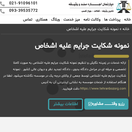
021-91096101
093-39535772
خانه
پرداخت ها
وکالت نامه
میز خدمت
وبلاگ
همکاری
تماس
خانه
»
نمونه شکایت جرایم علیه اشخاص
نمونه شکایت جرایم علیه اشخاص
[stellar]
ارائه خدمات در زمینه نگارش و تنظیم نمونه شکایت جرایم علیه اشخاص به صورت کاملا
تخصصی و حرفه ای در مراحل دادگاه بدوی ، دادگاه تجدید نظر و دیوان عالی کشور . نمونه
شکایت جرایم علیه اشخاص توسط جمعی از وکلای درجه یک در موسسه نگاشته میشود. لطفا در
هنگام استفاده از خدمات موسسه به نشانی اینترنتی آن به آدرس
https://www.tehranbozorg.com
دقت فرمایید.
رزرو وقتــــــــــــ مشاوره
اطلاعات بیشتر