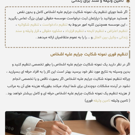
تامین وثیقه و سند برای زندانی
اگر شما جویای تنظیم یک نمونه شکایت جرایم علیه اشخاص کامل و بدون نقص
هستید میتوانید با دپارتمان ثبت درخواست موسسه حقوقی تهران بزرگ تماس بگیرید
، این موسسه همچنین کلیه امور مربوط به
تنظیم دادخواست
،
تنظیم شکوائیه
،
تنظیم اعتراض
،
تنظیم لایحه
،
تنظیم قرارداد
،
مشاوره حقوقی
،
قرار وثیقه و سند
زندانی
،
وکیل بین الملل
و ... را را به عموم متقاضیان ارائه میدهد .
تنظیم فوری نمونه شکایت جرایم علیه اشخاص
اگر در نظر دارید یک نمونه شکایت جرایم علیه اشخاص را بطور تخصصی تنظیم کنید و
بدین وسیله به نتایج مورد نظر خود برسید بهتر است این کار را به افراد حرفه ای بسپارید ،
چراکه تنظیم نمونه شکایت جرایم علیه اشخاص اگر بصورت ناقص و یا تخصصی انجام
نشود در آینده مشکلات دوچندان برای شما ایجاد میکند بطوریکه هزینه های آن به مراتب
از هزینه تنظیم یک نمونه شکایت جرایم علیه اشخاص حرفه ای و کامل بیشتر خواهد بود .
( تامین وثیقه
تامین وثیقه
فوری)