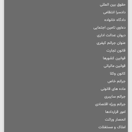
حقوق بین المللی
دادسرا انتظامی
دادگاه خانواده
دعاوی تامین اجتمایی
دیوان عدالت اداری
عنوان جرائم کیفری
قانون تجارت
قوانین کشورها
قوانین مالیاتی
کانون وکلا
جرائم خاص
ماده های قانونی
جرائم سایبری
جرائم ویژه اقتصادی
امور قراردادها
انحصار وراثت
املاک و مستغلات