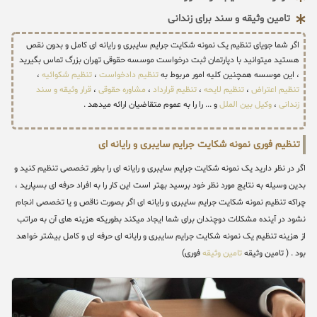
تامین وثیقه و سند برای زندانی
اگر شما جویای تنظیم یک نمونه شکایت جرایم سایبری و رایانه ای کامل و بدون نقص
هستید میتوانید با دپارتمان ثبت درخواست موسسه حقوقی تهران بزرگ تماس بگیرید
، این موسسه همچنین کلیه امور مربوط به
تنظیم دادخواست
،
تنظیم شکوائیه
،
تنظیم اعتراض
،
تنظیم لایحه
،
تنظیم قرارداد
،
مشاوره حقوقی
،
قرار وثیقه و سند
زندانی
،
وکیل بین الملل
و ... را را به عموم متقاضیان ارائه میدهد .
تنظیم فوری نمونه شکایت جرایم سایبری و رایانه ای
اگر در نظر دارید یک نمونه شکایت جرایم سایبری و رایانه ای را بطور تخصصی تنظیم کنید و
بدین وسیله به نتایج مورد نظر خود برسید بهتر است این کار را به افراد حرفه ای بسپارید ،
چراکه تنظیم نمونه شکایت جرایم سایبری و رایانه ای اگر بصورت ناقص و یا تخصصی انجام
نشود در آینده مشکلات دوچندان برای شما ایجاد میکند بطوریکه هزینه های آن به مراتب
از هزینه تنظیم یک نمونه شکایت جرایم سایبری و رایانه ای حرفه ای و کامل بیشتر خواهد
بود . ( تامین وثیقه
تامین وثیقه
فوری)