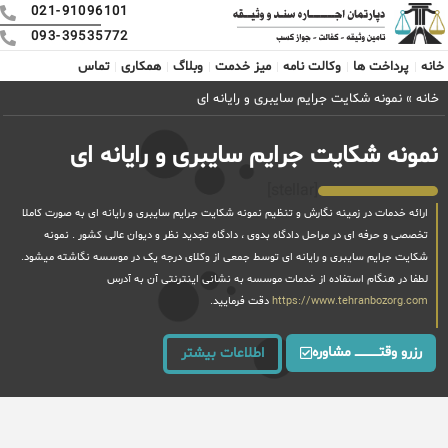
021-91096101
093-39535772
خانه
پرداخت ها
وکالت نامه
میز خدمت
وبلاگ
همکاری
تماس
خانه
»
نمونه شکایت جرایم سایبری و رایانه ای
نمونه شکایت جرایم سایبری و رایانه ای
[stellar]
ارائه خدمات در زمینه نگارش و تنظیم نمونه شکایت جرایم سایبری و رایانه ای به صورت کاملا
تخصصی و حرفه ای در مراحل دادگاه بدوی ، دادگاه تجدید نظر و دیوان عالی کشور . نمونه
شکایت جرایم سایبری و رایانه ای توسط جمعی از وکلای درجه یک در موسسه نگاشته میشود.
لطفا در هنگام استفاده از خدمات موسسه به نشانی اینترنتی آن به آدرس
https://www.tehranbozorg.com
دقت فرمایید.
رزرو وقتــــــــــــ مشاوره
اطلاعات بیشتر