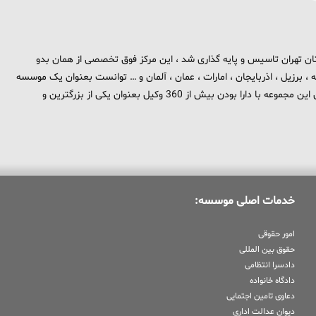
 برند تهران بزرگ در استان تهران تاسیس و پایه گذاری شد ، این مرکز فوق تخصصی از همان بدو
، برزیل ، اذربایجان ، امارات ، عمان ، آلمان و … توانست بعنوان یک موسسه
بین المللی در حوزه حقوق و جزا در سطح بین الملل شناخته شود . هم اکنون این مجموعه با دارا بودن بیش از 360 وکیل بعنوان یکی از بزرگترین و
خدمات اصلی موسسه:
امور حقوقی
حقوق بین المللی
دادسرا انتظامی
دادگاه خانواده
دعاوی تامین اجتمایی
دیوان عدالت اداری