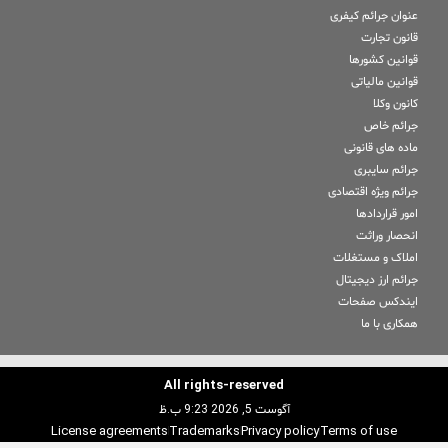
عنوان جرائم کیفری
قانون تجارت
قوانین کشورها
قوانین مالیاتی
کانون وکلا
جرائم خاص
ماده های قانونی
جرائم سایبری
جرائم ویژه اقتصادی
امور قراردادها
انحصار وراثت
املاک و مستغلات
جرائم ارز دیجیتال
ایندکس صفحات
همکاری با ما
All rights-reserved
آگوست 5, 2026 9:23 ب.ظ
License agreements
Trademarks
Privacy policy
Terms of use