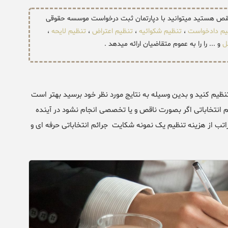
 نقص هستید میتوانید با دپارتمان ثبت درخواست موسسه حقوقی
یم دادخواست
،
تنظیم شکوائیه
،
تنظیم اعتراض
،
تنظیم لایحه
،
ل
و ... را را به عموم متقاضیان ارائه میدهد .
نظیم کنید و بدین وسیله به نتایج مورد نظر خود برسید بهتر است
ائم انتخاباتی اگر بصورت ناقص و یا تخصصی انجام نشود در آینده
تب از هزینه تنظیم یک نمونه شکایت جرائم انتخاباتی حرفه ای و