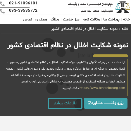
021-91096101
093-39535772
خانه
پرداخت ها
وکالت نامه
میز خدمت
وبلاگ
همکاری
تماس
خانه
»
نمونه شکایت اخلال در نظام اقتصادی کشور
نمونه شکایت اخلال در نظام اقتصادی کشور
[stellar]
ارائه خدمات در زمینه نگارش و تنظیم نمونه شکایت اخلال در نظام اقتصادی کشور به صورت
کاملا تخصصی و حرفه ای در مراحل دادگاه بدوی ، دادگاه تجدید نظر و دیوان عالی کشور . نمونه
شکایت اخلال در نظام اقتصادی کشور توسط جمعی از وکلای درجه یک در موسسه نگاشته
میشود. لطفا در هنگام استفاده از خدمات موسسه به نشانی اینترنتی آن به آدرس
https://www.tehranbozorg.com
دقت فرمایید.
رزرو وقتــــــــــــ مشاوره
اطلاعات بیشتر