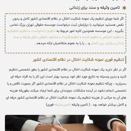
تامین وثیقه و سند برای زندانی
اگر شما جویای تنظیم یک نمونه شکایت اخلال در نظام اقتصادی کشور کامل و بدون
نقص هستید میتوانید با دپارتمان ثبت درخواست موسسه حقوقی تهران بزرگ تماس
بگیرید ، این موسسه همچنین کلیه امور مربوط به
تنظیم دادخواست
،
تنظیم شکوائیه
،
تنظیم اعتراض
،
تنظیم لایحه
،
تنظیم قرارداد
،
مشاوره حقوقی
،
قرار وثیقه و سند
زندانی
،
وکیل بین الملل
و ... را را به عموم متقاضیان ارائه میدهد .
تنظیم فوری نمونه شکایت اخلال در نظام اقتصادی کشور
اگر در نظر دارید یک نمونه شکایت اخلال در نظام اقتصادی کشور را بطور تخصصی تنظیم
کنید و بدین وسیله به نتایج مورد نظر خود برسید بهتر است این کار را به افراد حرفه ای
بسپارید ، چراکه تنظیم نمونه شکایت اخلال در نظام اقتصادی کشور اگر بصورت ناقص و یا
تخصصی انجام نشود در آینده مشکلات دوچندان برای شما ایجاد میکند بطوریکه هزینه
های آن به مراتب از هزینه تنظیم یک نمونه شکایت اخلال در نظام اقتصادی کشور حرفه ای
و کامل بیشتر خواهد بود . ( تامین وثیقه
تامین وثیقه
فوری)