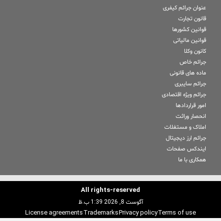
عنوان جرائم کیفری
قانون تجارت
قوانین کشورها
قوانین مالیاتی
کانون وکلا
جرائم خاص
ماده های قانونی
جرائم سایبری
جرائم ویژه اقتصادی
امور قراردادها
انحصار وراثت
املاک و مستغلات
جرائم ارز دیجیتال
ایندکس صفحات
همکاری با ما
All rights-reserved
آگوست 8, 2026 1:39 ب.ظ
License agreements
Trademarks
Privacy policy
Terms of use