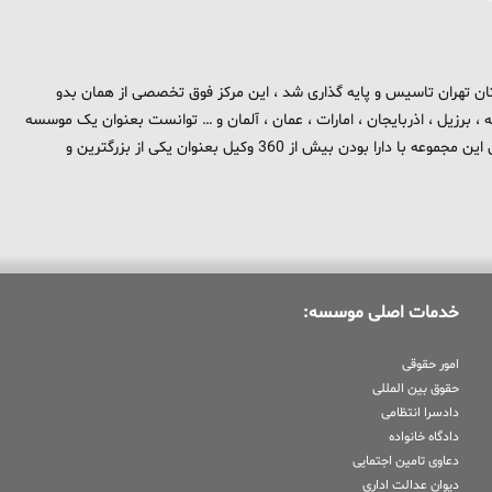
 برند تهران بزرگ در استان تهران تاسیس و پایه گذاری شد ، این مرکز فوق تخصصی از همان بدو
، برزیل ، اذربایجان ، امارات ، عمان ، آلمان و … توانست بعنوان یک موسسه
بین المللی در حوزه حقوق و جزا در سطح بین الملل شناخته شود . هم اکنون این مجموعه با دارا بودن بیش از 360 وکیل بعنوان یکی از بزرگترین و
خدمات اصلی موسسه:
امور حقوقی
حقوق بین المللی
دادسرا انتظامی
دادگاه خانواده
دعاوی تامین اجتمایی
دیوان عدالت اداری