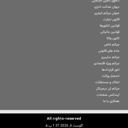
دعاوی تامین اجتمایی
دیوان عدالت اداری
عنوان جرائم کیفری
قانون تجارت
قوانین کشورها
قوانین مالیاتی
کانون وکلا
جرائم خاص
ماده های قانونی
جرائم سایبری
جرائم ویژه اقتصادی
امور قراردادها
انحصار وراثت
املاک و مستغلات
جرائم ارز دیجیتال
ایندکس صفحات
همکاری با ما
All rights-reserved
آگوست 6, 2026 1:37 ب.ظ