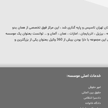
 برند تهران بزرگ در استان تهران تاسیس و پایه گذاری شد ، این مرکز فوق تخصصی از همان بدو
، برزیل ، اذربایجان ، امارات ، عمان ، آلمان و … توانست بعنوان یک موسسه
بین المللی در حوزه حقوق و جزا در سطح بین الملل شناخته شود . هم اکنون این مجموعه با دارا بودن بیش از 360 وکیل بعنوان یکی از بزرگترین و
خدمات اصلی موسسه:
امور حقوقی
حقوق بین المللی
دادسرا انتظامی
دادگاه خانواده