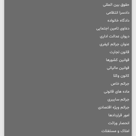
حقوق بین المللی
دادسرا انتظامی
دادگاه خانواده
دعاوی تامین اجتمایی
دیوان عدالت اداری
عنوان جرائم کیفری
قانون تجارت
قوانین کشورها
قوانین مالیاتی
کانون وکلا
جرائم خاص
ماده های قانونی
جرائم سایبری
جرائم ویژه اقتصادی
امور قراردادها
انحصار وراثت
املاک و مستغلات