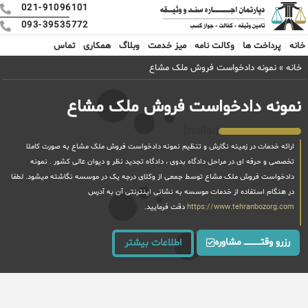
021-91096101
093-39535772
خانه
پرداخت ها
وکالت نامه
میز خدمت
وبلاگ
همکاری
تماس
خانه
»
نمونه دادخواست فروش ملک مشاع
نمونه دادخواست فروش ملک مشاع
[stellar]
ارائه خدمات در زمینه نگارش و تنظیم نمونه دادخواست فروش ملک مشاع به صورت کاملا
تخصصی و حرفه ای در مراحل دادگاه بدوی ، دادگاه تجدید نظر و دیوان عالی کشور . نمونه
دادخواست فروش ملک مشاع توسط جمعی از وکلای درجه یک در موسسه نگاشته میشود. لطفا
در هنگام استفاده از خدمات موسسه به نشانی اینترنتی آن به آدرس
https://www.tehranbozorg.com
دقت فرمایید.
رزرو وقتــــــــــــ مشاوره
اطلاعات بیشتر