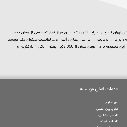
 برند تهران بزرگ در استان تهران تاسیس و پایه گذاری شد ، این مرکز فوق تخصصی از همان بدو
، برزیل ، اذربایجان ، امارات ، عمان ، آلمان و … توانست بعنوان یک موسسه
بین المللی در حوزه حقوق و جزا در سطح بین الملل شناخته شود . هم اکنون این مجموعه با دارا بودن بیش از 360 وکیل بعنوان یکی از بزرگترین و
خدمات اصلی موسسه:
امور حقوقی
حقوق بین المللی
دادسرا انتظامی
دادگاه خانواده