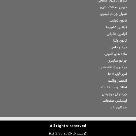
دعاوی تامین اجتمایی
دیوان عدالت اداری
عنوان جرائم کیفری
قانون تجارت
قوانین کشورها
قوانین مالیاتی
کانون وکلا
جرائم خاص
ماده های قانونی
جرائم سایبری
جرائم ویژه اقتصادی
امور قراردادها
انحصار وراثت
املاک و مستغلات
جرائم ارز دیجیتال
ایندکس صفحات
همکاری با ما
All rights-reserved
آگوست 6, 2026 2:38 ق.ظ