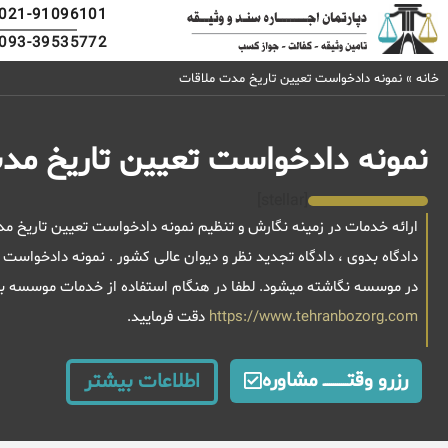
021-91096101
093-39535772
خانه
»
نمونه دادخواست تعیین تاریخ مدت ملاقات
نمونه دادخواست تعیین تاریخ مد
[stellar]
ارائه خدمات در زمینه نگارش و تنظیم نمونه دادخواست تعیین تاریخ م
دادگاه بدوی ، دادگاه تجدید نظر و دیوان عالی کشور . نمونه دادخواس
در موسسه نگاشته میشود. لطفا در هنگام استفاده از خدمات موسسه به
https://www.tehranbozorg.com
دقت فرمایید.
رزرو وقتــــــــــــ مشاوره
اطلاعات بیشتر