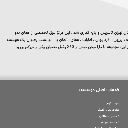
 برند تهران بزرگ در استان تهران تاسیس و پایه گذاری شد ، این مرکز فوق تخصصی از همان بدو
، برزیل ، اذربایجان ، امارات ، عمان ، آلمان و … توانست بعنوان یک موسسه
بین المللی در حوزه حقوق و جزا در سطح بین الملل شناخته شود . هم اکنون این مجموعه با دارا بودن بیش از 360 وکیل بعنوان یکی از بزرگترین و
خدمات اصلی موسسه:
امور حقوقی
حقوق بین المللی
دادسرا انتظامی
دادگاه خانواده