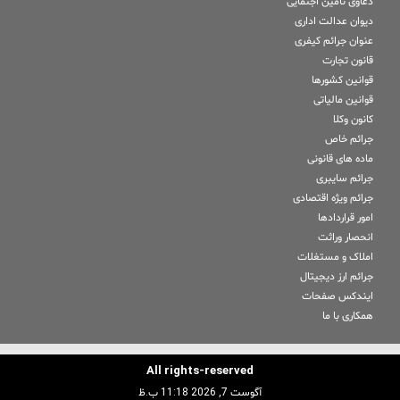
دعاوی تامین اجتمایی
دیوان عدالت اداری
عنوان جرائم کیفری
قانون تجارت
قوانین کشورها
قوانین مالیاتی
کانون وکلا
جرائم خاص
ماده های قانونی
جرائم سایبری
جرائم ویژه اقتصادی
امور قراردادها
انحصار وراثت
املاک و مستغلات
جرائم ارز دیجیتال
ایندکس صفحات
همکاری با ما
All rights-reserved
آگوست 7, 2026 11:18 ب.ظ