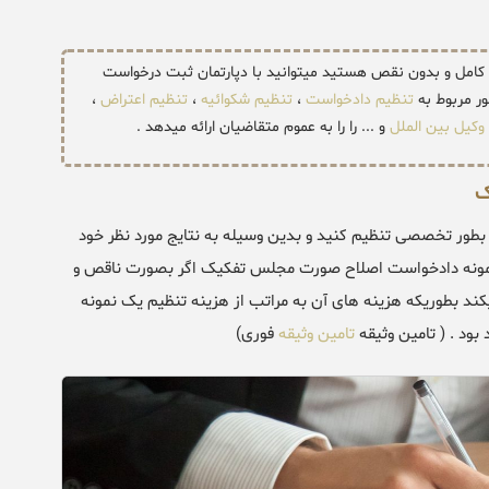
امل و بدون نقص هستید میتوانید با دپارتمان ثبت درخواست
ر مربوط به
تنظیم دادخواست
،
تنظیم شکوائیه
،
تنظیم اعتراض
،
وکیل بین الملل
و ... را را به عموم متقاضیان ارائه میدهد .
ک
طور تخصصی تنظیم کنید و بدین وسیله به نتایج مورد نظر خود
یم نمونه دادخواست اصلاح صورت مجلس تفکیک اگر بصورت ناقص و
ند بطوریکه هزینه های آن به مراتب از هزینه تنظیم یک نمونه
د . ( تامین وثیقه
تامین وثیقه
فوری)