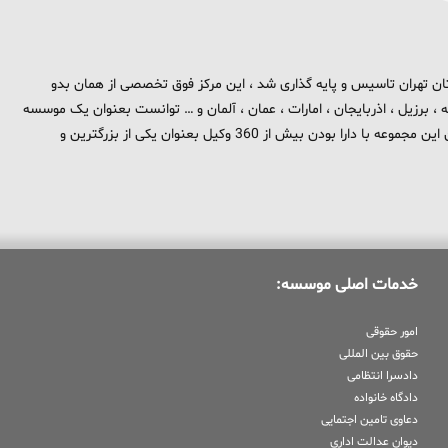
 برند تهران بزرگ در استان تهران تاسیس و پایه گذاری شد ، این مرکز فوق تخصصی از همان بدو
، برزیل ، اذربایجان ، امارات ، عمان ، آلمان و … توانست بعنوان یک موسسه
بین المللی در حوزه حقوق و جزا در سطح بین الملل شناخته شود . هم اکنون این مجموعه با دارا بودن بیش از 360 وکیل بعنوان یکی از بزرگترین و
خدمات اصلی موسسه:
امور حقوقی
حقوق بین المللی
دادسرا انتظامی
دادگاه خانواده
دعاوی تامین اجتمایی
دیوان عدالت اداری