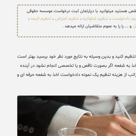
 نقص هستید میتوانید با دپارتمان ثبت درخواست موسسه حقوقی
یم دادخواست
،
تنظیم شکوائیه
،
تنظیم اعتراض
،
تنظیم لایحه
،
ل
و ... را را به عموم متقاضیان ارائه میدهد .
نظیم کنید و بدین وسیله به نتایج مورد نظر خود برسید بهتر است
 اخذ به شفعه اگر بصورت ناقص و یا تخصصی انجام نشود در آینده
اتب از هزینه تنظیم یک نمونه دادخواست اخذ به شفعه حرفه ای و