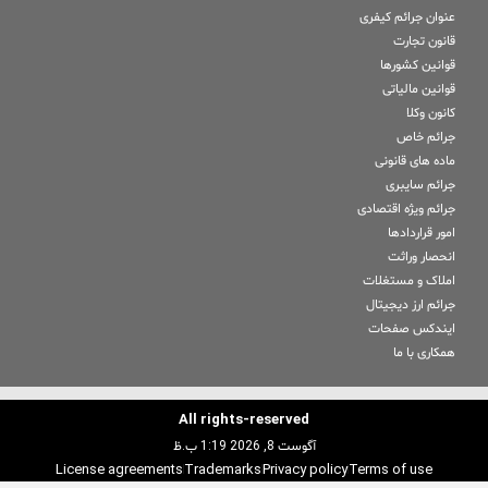
عنوان جرائم کیفری
قانون تجارت
قوانین کشورها
قوانین مالیاتی
کانون وکلا
جرائم خاص
ماده های قانونی
جرائم سایبری
جرائم ویژه اقتصادی
امور قراردادها
انحصار وراثت
املاک و مستغلات
جرائم ارز دیجیتال
ایندکس صفحات
همکاری با ما
All rights-reserved
آگوست 8, 2026 1:19 ب.ظ
License agreements
Trademarks
Privacy policy
Terms of use