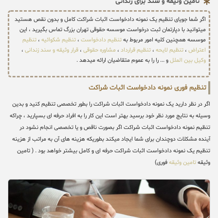
تامین وثیقه و سند برای زندانی
اگر شما جویای تنظیم یک نمونه دادخواست اثبات شراکت کامل و بدون نقص هستید
میتوانید با دپارتمان ثبت درخواست موسسه حقوقی تهران بزرگ تماس بگیرید ، این
موسسه همچنین کلیه امور مربوط به
تنظیم دادخواست
،
تنظیم شکوائیه
،
تنظیم
اعتراض
،
تنظیم لایحه
،
تنظیم قرارداد
،
مشاوره حقوقی
،
قرار وثیقه و سند زندانی
،
وکیل بین الملل
و ... را را به عموم متقاضیان ارائه میدهد .
تنظیم فوری نمونه دادخواست اثبات شراکت
اگر در نظر دارید یک نمونه دادخواست اثبات شراکت را بطور تخصصی تنظیم کنید و بدین
وسیله به نتایج مورد نظر خود برسید بهتر است این کار را به افراد حرفه ای بسپارید ، چراکه
تنظیم نمونه دادخواست اثبات شراکت اگر بصورت ناقص و یا تخصصی انجام نشود در
آینده مشکلات دوچندان برای شما ایجاد میکند بطوریکه هزینه های آن به مراتب از هزینه
تنظیم یک نمونه دادخواست اثبات شراکت حرفه ای و کامل بیشتر خواهد بود . ( تامین
وثیقه
تامین وثیقه
فوری)