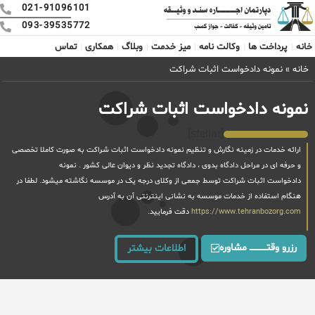
021-91096101
093-39535772
خانه
پرداخت ها
وکالت نامه
میز خدمت
وبلاگ
همکاری
تماس
خانه
»
نمونه دادخواست اثبات شراکت
نمونه دادخواست اثبات شراکت
[stellar]
ارائه خدمات در زمینه نگارش و تنظیم نمونه دادخواست اثبات شراکت به صورت کاملا تخصصی
و حرفه ای در مراحل دادگاه بدوی ، دادگاه تجدید نظر و دیوان عالی کشور . نمونه
دادخواست اثبات شراکت توسط جمعی از وکلای درجه یک در موسسه نگاشته میشود. لطفا در
هنگام استفاده از خدمات موسسه به نشانی اینترنتی آن به آدرس
https://www.tehranbozorg.com
دقت فرمایید.
رزرو وقتــــــــــــ مشاوره
اطلاعات بیشتر