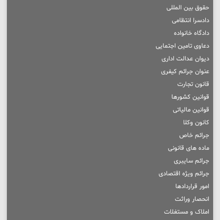
حقوق بین المللی
دادسرا انتظامی
دادگاه خانواده
دعاوی تامین اجتمایی
دیوان عدالت اداری
عنوان جرائم کیفری
قانون تجارت
قوانین کشورها
قوانین مالیاتی
کانون وکلا
جرائم خاص
ماده های قانونی
جرائم سایبری
جرائم ویژه اقتصادی
امور قراردادها
انحصار وراثت
املاک و مستغلات