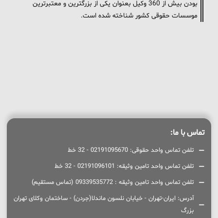
بودن بیش از 360 وکیل بعنوان یکی از بزرگترین و معتبرترین
موسسات حقوقی کشور شناخته شده است.
تماس با ما:
تلفن تماس واحد حقوقی: 02191095670 - 32 خط
تلفن تماس واحد تامین وثیقه: 02191096101 - 32 خط
تلفن تماس واحد تامین وثیقه : 09339535772 (تماس مستقیم)
آدرس: ایران-تهران - خیابان نلسون ماندلا(جردن) - ساختمان وکلای تهران
بزرگ