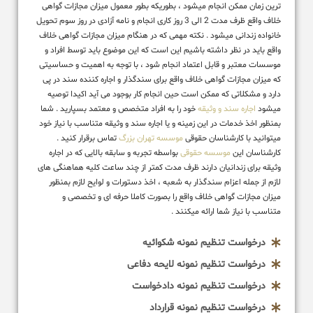
ترین زمان ممکن انجام میشود ، بطوریکه بطور معمول میزان مجازات گواهی
خلاف واقع ظرف مدت 2 الی 3 روز کاری انجام و نامه آزادی در روز سوم تحویل
خانواده زندانی میشود . نکته مهمی که در هنگام میزان مجازات گواهی خلاف
واقع باید در نظر داشته باشیم این است که این موضوع باید توسط افراد و
موسسات معتبر و قابل اعتماد انجام شود ، با توجه به اهمیت و حساسیتی
که میزان مجازات گواهی خلاف واقع برای سندگذار و اجاره کننده سند در پی
دارد و مشکلاتی که ممکن است حین انجام کار بوجود می آید اکیدا توصیه
میشود
اجاره سند و وثیقه
خود را به افراد متخصص و معتمد بسپارید . شما
بمنظور اخذ خدمات در این زمینه و یا اجاره سند و وثیقه متناسب با نیاز خود
میتوانید با کارشناسان حقوقی
موسسه تهران بزرگ
تماس برقرار کنید .
کارشناسان این
موسسه حقوقی
بواسطه تجربه و سابقه بالایی که در اجاره
وثیقه برای زندانیان دارند ظرف مدت کمتر از چند ساعت کلیه هماهنگی های
لازم از جمله اعزام سندگذار به شعبه ، اخذ دستورات و لوایح لازم بمنظور
میزان مجازات گواهی خلاف واقع را بصورت کاملا حرفه ای و تخصصی و
متناسب با نیاز شما ارائه میکنند .
درخواست تنظیم نمونه شکوائیه
درخواست تنظیم نمونه لایحه دفاعی
درخواست تنظیم نمونه دادخواست
درخواست تنظیم نمونه قرارداد