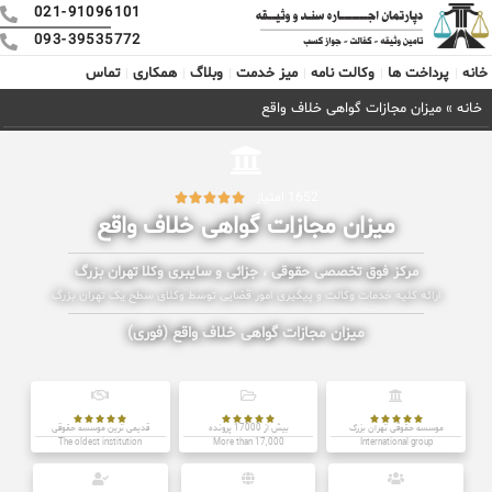
021-91096101
093-39535772
خانه
پرداخت ها
وکالت نامه
میز خدمت
وبلاگ
همکاری
تماس
خانه
»
میزان مجازات گواهی خلاف واقع
1652 امتیاز





میزان مجازات گواهی خلاف واقع
مرکز فوق تخصصی حقوقی ، جزائی و سایبری وکلا تهران بزرگ
ارائه کلیه خدمات وکالت و پیگیری امور قضایی توسط وکلای سطح یک تهران بزرگ
میزان مجازات گواهی خلاف واقع (فوری)















موسسه حقوقی تهران بزرگ
بیش از 17000 پرونده
قدیمی ترین موسسه حقوقی
The oldest institution
More than 17,000
International group