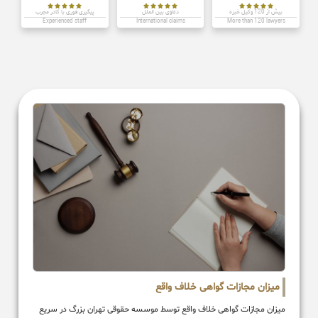















بیش از 120 وکیل خبره
دعاوی بین الملل
پیگیری فوری با کادر مجرب
Experienced staff
International claims
More than 120 lawyers
میزان مجازات گواهی خلاف واقع
میزان مجازات گواهی خلاف واقع توسط موسسه حقوقی تهران بزرگ در سریع