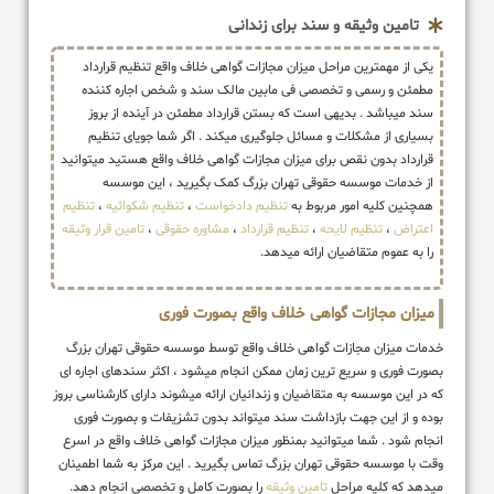
تامین وثیقه و سند برای زندانی
یکی از مهمترین مراحل میزان مجازات گواهی خلاف واقع تنظیم قرارداد
مطمئن و رسمی و تخصصی فی مابین مالک سند و شخص اجاره کننده
سند میباشد . بدیهی است که بستن قرارداد مطمئن در آینده از بروز
بسیاری از مشکلات و مسائل جلوگیری میکند . اگر شما جویای تنظیم
قرارداد بدون نقص برای میزان مجازات گواهی خلاف واقع هستید میتوانید
از خدمات موسسه حقوقی تهران بزرگ کمک بگیرید ، این موسسه
همچنین کلیه امور مربوط به
تنظیم دادخواست
،
تنظیم شکوائیه
،
تنظیم
اعتراض
،
تنظیم لایحه
،
تنظیم قرارداد
،
مشاوره حقوقی
،
تامین قرار وثیقه
را به عموم متقاضیان ارائه میدهد.
میزان مجازات گواهی خلاف واقع بصورت فوری
خدمات میزان مجازات گواهی خلاف واقع توسط موسسه حقوقی تهران بزرگ
بصورت فوری و سریع ترین زمان ممکن انجام میشود ، اکثر سندهای اجاره ای
که در این موسسه به متقاضیان و زندانیان ارائه میشوند دارای کارشناسی بروز
بوده و از این جهت بازداشت سند میتواند بدون تشزیفات و بصورت فوری
انجام شود . شما میتوانید بمنظور میزان مجازات گواهی خلاف واقع در اسرع
وقت با موسسه حقوقی تهران بزرگ تماس بگیرید . این مرکز به شما اطمینان
میدهد که کلیه مراحل
تامین وثیقه
را بصورت کامل و تخصصی انجام دهد.