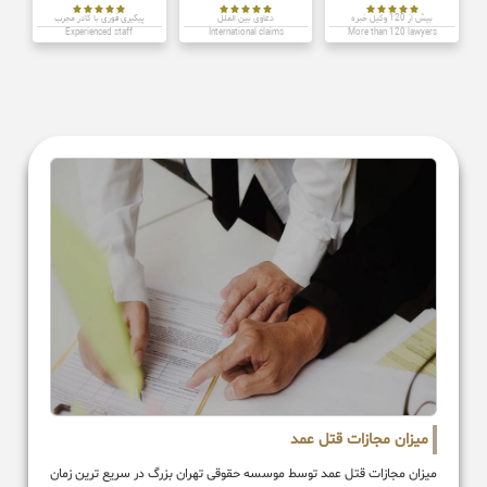















بیش از 120 وکیل خبره
دعاوی بین الملل
پیگیری فوری با کادر مجرب
Experienced staff
International claims
More than 120 lawyers
میزان مجازات قتل عمد
میزان مجازات قتل عمد توسط موسسه حقوقی تهران بزرگ در سریع ترین زمان