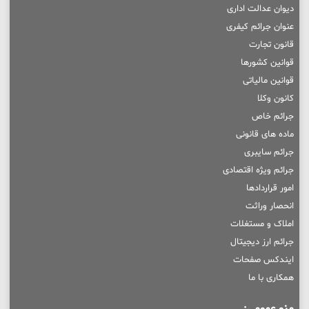
دیوان عدالت اداری
عنوان جرائم کیفری
قانون تجارت
قوانین کشورها
قوانین مالیاتی
کانون وکلا
جرائم خاص
ماده های قانونی
جرائم سایبری
جرائم ویژه اقتصادی
امور قراردادها
انحصار وراثت
املاک و مستغلات
جرائم ارز دیجیتال
ایندکس صفحات
همکاری با ما
منو عمومی: