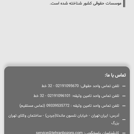
موسسات حقوقی کشور شناخته شده است.
تماس با ما:
تلفن تماس واحد حقوقی: 02191095670 - 32 خط
تلفن تماس واحد تامین وثیقه: 02191096101 - 32 خط
تلفن تماس واحد تامین وثیقه : 09339535772 (تماس مستقیم)
آدرس: ایران-تهران - خیابان نلسون ماندلا(جردن) - ساختمان وکلای تهران
بزرگ
کارشناسان پاسخگویی: service@tehranbozorg.com