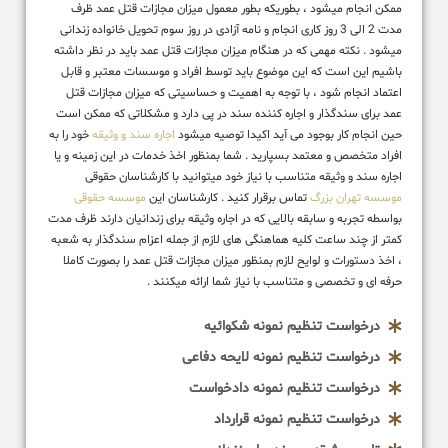
ممکن انجام میشود ، بطوریکه بطور معمول میزان مجازات قتل عمد ظرف
مدت 2 الی 3 روز کاری انجام و نامه آزادی در روز سوم تحویل خانواده زندانی
میشود . نکته مهمی که در هنگام میزان مجازات قتل عمد باید در نظر داشته
باشیم این است که این موضوع باید توسط افراد و موسسات معتبر و قابل
اعتماد انجام شود ، با توجه به اهمیت و حساسیتی که میزان مجازات قتل
عمد برای سندگذار و اجاره کننده سند در پی دارد و مشکلاتی که ممکن است
حین انجام کار بوجود می آید اکیدا توصیه میشود
اجاره سند و وثیقه
خود را به
افراد متخصص و معتمد بسپارید . شما بمنظور اخذ خدمات در این زمینه و یا
اجاره سند و وثیقه متناسب با نیاز خود میتوانید با کارشناسان حقوقی
موسسه تهران بزرگ
تماس برقرار کنید . کارشناسان این
موسسه حقوقی
بواسطه تجربه و سابقه بالایی که در اجاره وثیقه برای زندانیان دارند ظرف مدت
کمتر از چند ساعت کلیه هماهنگی های لازم از جمله اعزام سندگذار به شعبه
، اخذ دستورات و لوایح لازم بمنظور میزان مجازات قتل عمد را بصورت کاملا
حرفه ای و تخصصی و متناسب با نیاز شما ارائه میکنند .
درخواست تنظیم نمونه شکوائیه
درخواست تنظیم نمونه لایحه دفاعی
درخواست تنظیم نمونه دادخواست
درخواست تنظیم نمونه قرارداد