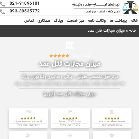
021-91096101
093-39535772
خانه
پرداخت ها
وکالت نامه
میز خدمت
وبلاگ
همکاری
تماس
خانه
»
میزان مجازات قتل عمد
1652 امتیاز





میزان مجازات قتل عمد
مرکز فوق تخصصی حقوقی ، جزائی و سایبری وکلا تهران بزرگ
ارائه کلیه خدمات وکالت و پیگیری امور قضایی توسط وکلای سطح یک تهران بزرگ
میزان مجازات قتل عمد (فوری)















موسسه حقوقی تهران بزرگ
بیش از 17000 پرونده
قدیمی ترین موسسه حقوقی
The oldest institution
More than 17,000
International group