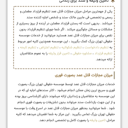
تامین وثیقه و سند برای زندانی
یکی از مهمترین مراحل میزان مجازات قتل عمد تنظیم قرارداد مطمئن و
رسمی و تخصصی فی مابین مالک سند و شخص اجاره کننده سند
میباشد . بدیهی است که بستن قرارداد مطمئن در آینده از بروز بسیاری از
مشکلات و مسائل جلوگیری میکند . اگر شما جویای تنظیم قرارداد بدون
نقص برای میزان مجازات قتل عمد هستید میتوانید از خدمات موسسه
حقوقی تهران بزرگ کمک بگیرید ، این موسسه همچنین کلیه امور مربوط
به
تنظیم دادخواست
،
تنظیم شکوائیه
،
تنظیم اعتراض
،
تنظیم لایحه
،
تنظیم قرارداد
،
مشاوره حقوقی
،
تامین قرار وثیقه
را به عموم متقاضیان
ارائه میدهد.
میزان مجازات قتل عمد بصورت فوری
خدمات میزان مجازات قتل عمد توسط موسسه حقوقی تهران بزرگ بصورت
فوری و سریع ترین زمان ممکن انجام میشود ، اکثر سندهای اجاره ای که در
این موسسه به متقاضیان و زندانیان ارائه میشوند دارای کارشناسی بروز بوده
و از این جهت بازداشت سند میتواند بدون تشزیفات و بصورت فوری انجام
شود . شما میتوانید بمنظور میزان مجازات قتل عمد در اسرع وقت با موسسه
حقوقی تهران بزرگ تماس بگیرید . این مرکز به شما اطمینان میدهد که کلیه
مراحل
تامین وثیقه
را بصورت کامل و تخصصی انجام دهد.