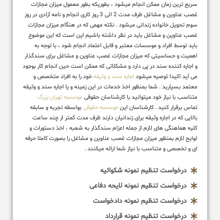
سریع ترین زمان ممکن انجام میشود ، بطوریکه بطور معمول میزان مجازات
غصب عناوین و مشاغل ظرف مدت 2 الی 3 روز کاری انجام و نامه آزادی در روز
سوم تحویل خانواده زندانی میشود . نکته مهمی که در هنگام میزان مجازات
غصب عناوین و مشاغل باید در نظر داشته باشیم این است که این موضوع
باید توسط افراد و موسسات معتبر و قابل اعتماد انجام شود ، با توجه به
اهمیت و حساسیتی که میزان مجازات غصب عناوین و مشاغل برای سندگذار
و اجاره کننده سند در پی دارد و مشکلاتی که ممکن است حین انجام کار بوجود
می آید اکیدا توصیه میشود
اجاره سند و وثیقه
خود را به افراد متخصص و
معتمد بسپارید . شما بمنظور اخذ خدمات در این زمینه و یا اجاره سند و وثیقه
متناسب با نیاز خود میتوانید با کارشناسان حقوقی
موسسه تهران بزرگ
تماس برقرار کنید . کارشناسان این
موسسه حقوقی
بواسطه تجربه و سابقه
بالایی که در اجاره وثیقه برای زندانیان دارند ظرف مدت کمتر از چند ساعت
کلیه هماهنگی های لازم از جمله اعزام سندگذار به شعبه ، اخذ دستورات و
لوایح لازم بمنظور میزان مجازات غصب عناوین و مشاغل را بصورت کاملا حرفه
ای و تخصصی و متناسب با نیاز شما ارائه میکنند .
درخواست تنظیم نمونه شکوائیه
درخواست تنظیم نمونه لایحه دفاعی
درخواست تنظیم نمونه دادخواست
درخواست تنظیم نمونه قرارداد