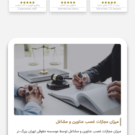















بیش از 120 وکیل خبره
دعاوی بین الملل
پیگیری فوری با کادر مجرب
Experienced staff
International claims
More than 120 lawyers
میزان مجازات غصب عناوین و مشاغل
میزان مجازات غصب عناوین و مشاغل توسط موسسه حقوقی تهران بزرگ در