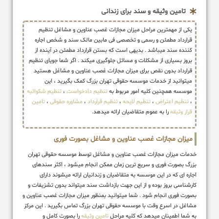
تامین وثیقه و سند برای زندانی
یکی از مهمترین مراحل میزان مجازات غصب عناوین و مشاغل تنظیم
قرارداد مطمئن و رسمی و تخصصی فی مابین مالک سند و شخص اجاره
کننده سند میباشد . بدیهی است که بستن قرارداد مطمئن در آینده از
بروز بسیاری از مشکلات و مسائل جلوگیری میکند . اگر شما جویای تنظیم
قرارداد بدون نقص برای میزان مجازات غصب عناوین و مشاغل هستید
میتوانید از خدمات موسسه حقوقی تهران بزرگ کمک بگیرید ، این
موسسه همچنین کلیه امور مربوط به
تنظیم دادخواست
،
تنظیم شکوائیه
،
تنظیم اعتراض
،
تنظیم لایحه
،
تنظیم قرارداد
،
مشاوره حقوقی
،
تامین
قرار وثیقه
را به عموم متقاضیان ارائه میدهد.
میزان مجازات غصب عناوین و مشاغل بصورت فوری
خدمات میزان مجازات غصب عناوین و مشاغل توسط موسسه حقوقی تهران
بزرگ بصورت فوری و سریع ترین زمان ممکن انجام میشود ، اکثر سندهای
اجاره ای که در این موسسه به متقاضیان و زندانیان ارائه میشوند دارای
کارشناسی بروز بوده و از این جهت بازداشت سند میتواند بدون تشزیفات و
بصورت فوری انجام شود . شما میتوانید بمنظور میزان مجازات غصب عناوین و
مشاغل در اسرع وقت با موسسه حقوقی تهران بزرگ تماس بگیرید . این مرکز
به شما اطمینان میدهد که کلیه مراحل
تامین وثیقه
را بصورت کامل و