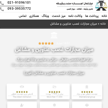
021-91096101
093-39535772
خانه
پرداخت ها
وکالت نامه
میز خدمت
وبلاگ
همکاری
تماس
خانه
»
میزان مجازات غصب عناوین و مشاغل
1652 امتیاز





میزان مجازات غصب عناوین و مشاغل
مرکز فوق تخصصی حقوقی ، جزائی و سایبری وکلا تهران بزرگ
ارائه کلیه خدمات وکالت و پیگیری امور قضایی توسط وکلای سطح یک تهران بزرگ
میزان مجازات غصب عناوین و مشاغل (فوری)















موسسه حقوقی تهران بزرگ
بیش از 17000 پرونده
قدیمی ترین موسسه حقوقی
The oldest institution
More than 17,000
International group