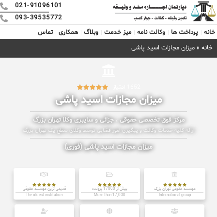
021-91096101
093-39535772
خانه
پرداخت ها
وکالت نامه
میز خدمت
وبلاگ
همکاری
تماس
خانه
»
میزان مجازات اسید پاشی
1652 امتیاز





میزان مجازات اسید پاشی
مرکز فوق تخصصی حقوقی ، جزائی و سایبری وکلا تهران بزرگ
ارائه کلیه خدمات وکالت و پیگیری امور قضایی توسط وکلای سطح یک تهران بزرگ
میزان مجازات اسید پاشی (فوری)















موسسه حقوقی تهران بزرگ
بیش از 17000 پرونده
قدیمی ترین موسسه حقوقی
The oldest institution
More than 17,000
International group