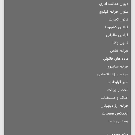
دیوان عدالت اداری
عنوان جرائم کیفری
قانون تجارت
قوانین کشورها
قوانین مالیاتی
کانون وکلا
جرائم خاص
ماده های قانونی
جرائم سایبری
جرائم ویژه اقتصادی
امور قراردادها
انحصار وراثت
املاک و مستغلات
جرائم ارز دیجیتال
ایندکس صفحات
همکاری با ما
منو عمومی: