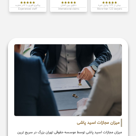















بیش از 120 وکیل خبره
دعاوی بین الملل
پیگیری فوری با کادر مجرب
Experienced staff
International claims
More than 120 lawyers
میزان مجازات اسید پاشی
میزان مجازات اسید پاشی توسط موسسه حقوقی تهران بزرگ در سریع ترین