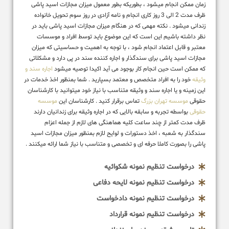
زمان ممکن انجام میشود ، بطوریکه بطور معمول میزان مجازات اسید پاشی
ظرف مدت 2 الی 3 روز کاری انجام و نامه آزادی در روز سوم تحویل خانواده
زندانی میشود . نکته مهمی که در هنگام میزان مجازات اسید پاشی باید در
نظر داشته باشیم این است که این موضوع باید توسط افراد و موسسات
معتبر و قابل اعتماد انجام شود ، با توجه به اهمیت و حساسیتی که میزان
مجازات اسید پاشی برای سندگذار و اجاره کننده سند در پی دارد و مشکلاتی
که ممکن است حین انجام کار بوجود می آید اکیدا توصیه میشود
اجاره سند و
وثیقه
خود را به افراد متخصص و معتمد بسپارید . شما بمنظور اخذ خدمات در
این زمینه و یا اجاره سند و وثیقه متناسب با نیاز خود میتوانید با کارشناسان
حقوقی
موسسه تهران بزرگ
تماس برقرار کنید . کارشناسان این
موسسه
حقوقی
بواسطه تجربه و سابقه بالایی که در اجاره وثیقه برای زندانیان دارند
ظرف مدت کمتر از چند ساعت کلیه هماهنگی های لازم از جمله اعزام
سندگذار به شعبه ، اخذ دستورات و لوایح لازم بمنظور میزان مجازات اسید
پاشی را بصورت کاملا حرفه ای و تخصصی و متناسب با نیاز شما ارائه میکنند .
درخواست تنظیم نمونه شکوائیه
درخواست تنظیم نمونه لایحه دفاعی
درخواست تنظیم نمونه دادخواست
درخواست تنظیم نمونه قرارداد