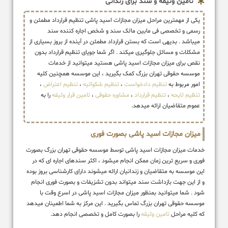
تامین وثیقه و سند برای زندانی
یکی از مهمترین مراحل میزان مجازات اسید پاشی تنظیم قرارداد مطمئن و
رسمی و تخصصی فی مابین مالک سند و شخص اجاره کننده سند
میباشد . بدیهی است که بستن قرارداد مطمئن در آینده از بروز بسیاری از
مشکلات و مسائل جلوگیری میکند . اگر شما جویای تنظیم قرارداد بدون
نقص برای میزان مجازات اسید پاشی هستید میتوانید از خدمات
موسسه حقوقی تهران بزرگ کمک بگیرید ، این موسسه همچنین کلیه
امور مربوط به
تنظیم دادخواست
،
تنظیم شکوائیه
،
تنظیم اعتراض
،
تنظیم لایحه
،
تنظیم قرارداد
،
مشاوره حقوقی
،
تامین قرار وثیقه
را به
عموم متقاضیان ارائه میدهد.
میزان مجازات اسید پاشی بصورت فوری
خدمات میزان مجازات اسید پاشی توسط موسسه حقوقی تهران بزرگ بصورت
فوری و سریع ترین زمان ممکن انجام میشود ، اکثر سندهای اجاره ای که در
این موسسه به متقاضیان و زندانیان ارائه میشوند دارای کارشناسی بروز بوده
و از این جهت بازداشت سند میتواند بدون تشزیفات و بصورت فوری انجام
شود . شما میتوانید بمنظور میزان مجازات اسید پاشی در اسرع وقت با
موسسه حقوقی تهران بزرگ تماس بگیرید . این مرکز به شما اطمینان میدهد
که کلیه مراحل
تامین وثیقه
را بصورت کامل و تخصصی انجام دهد.