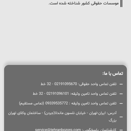
موسسات حقوقی کشور شناخته شده است.
تماس با ما:
تلفن تماس واحد حقوقی: 02191095670 - 32 خط
تلفن تماس واحد تامین وثیقه: 02191096101 - 32 خط
تلفن تماس واحد تامین وثیقه : 09339535772 (تماس مستقیم)
آدرس: ایران-تهران - خیابان نلسون ماندلا(جردن) - ساختمان وکلای تهران
بزرگ
کارشناسان پاسخگویی: service@tehranbozorg.com