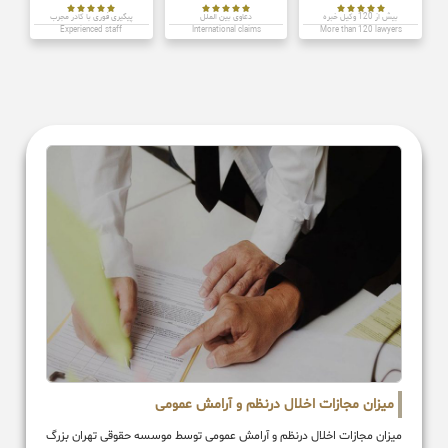















بیش از 120 وکیل خبره
دعاوی بین الملل
پیگیری فوری با کادر مجرب
Experienced staff
International claims
More than 120 lawyers
میزان مجازات اخلال درنظم و آرامش عمومی
میزان مجازات اخلال درنظم و آرامش عمومی توسط موسسه حقوقی تهران بزرگ