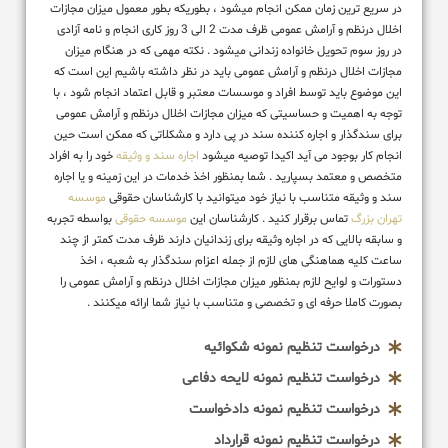
در سریع ترین زمان ممکن انجام میشود ، بطوریکه بطور معمول میزان مجازات
اخلال درنظم و آرامش عمومی ظرف مدت 2 الی 3 روز کاری انجام و نامه آزادی
در روز سوم تحویل خانواده زندانی میشود . نکته مهمی که در هنگام میزان
مجازات اخلال درنظم و آرامش عمومی باید در نظر داشته باشیم این است که
این موضوع باید توسط افراد و موسسات معتبر و قابل اعتماد انجام شود ، با
توجه به اهمیت و حساسیتی که میزان مجازات اخلال درنظم و آرامش عمومی
برای سندگذار و اجاره کننده سند در پی دارد و مشکلاتی که ممکن است حین
انجام کار بوجود می آید اکیدا توصیه میشود
اجاره سند و وثیقه
خود را به افراد
متخصص و معتمد بسپارید . شما بمنظور اخذ خدمات در این زمینه و یا اجاره
سند و وثیقه متناسب با نیاز خود میتوانید با کارشناسان حقوقی
موسسه
تهران بزرگ
تماس برقرار کنید . کارشناسان این
موسسه حقوقی
بواسطه تجربه
و سابقه بالایی که در اجاره وثیقه برای زندانیان دارند ظرف مدت کمتر از چند
ساعت کلیه هماهنگی های لازم از جمله اعزام سندگذار به شعبه ، اخذ
دستورات و لوایح لازم بمنظور میزان مجازات اخلال درنظم و آرامش عمومی را
بصورت کاملا حرفه ای و تخصصی و متناسب با نیاز شما ارائه میکنند .
درخواست تنظیم نمونه شکوائیه
درخواست تنظیم نمونه لایحه دفاعی
درخواست تنظیم نمونه دادخواست
درخواست تنظیم نمونه قرارداد