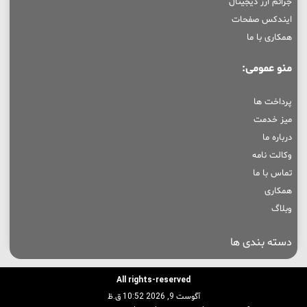
جرائم ارز دیجیتال
ایندکس صفحات
همکاری با ما
منو عمومی:
پرداخت ها
میز خدمت
درباره ما
وکالت نامه
تماس با ما
همکاری
وبلاگ
دسته بندی ها
All rights-reserved
آگوست 9, 2026 10:52 ق.ظ