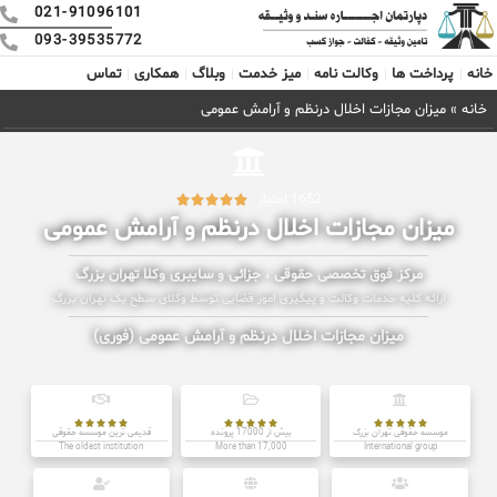
021-91096101
093-39535772
خانه
پرداخت ها
وکالت نامه
میز خدمت
وبلاگ
همکاری
تماس
خانه
»
میزان مجازات اخلال درنظم و آرامش عمومی
1652 امتیاز





میزان مجازات اخلال درنظم و آرامش عمومی
مرکز فوق تخصصی حقوقی ، جزائی و سایبری وکلا تهران بزرگ
ارائه کلیه خدمات وکالت و پیگیری امور قضایی توسط وکلای سطح یک تهران بزرگ
میزان مجازات اخلال درنظم و آرامش عمومی (فوری)















موسسه حقوقی تهران بزرگ
بیش از 17000 پرونده
قدیمی ترین موسسه حقوقی
The oldest institution
More than 17,000
International group