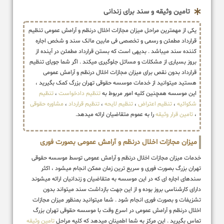
تامین وثیقه و سند برای زندانی
یکی از مهمترین مراحل میزان مجازات اخلال درنظم و آرامش عمومی تنظیم
قرارداد مطمئن و رسمی و تخصصی فی مابین مالک سند و شخص اجاره
کننده سند میباشد . بدیهی است که بستن قرارداد مطمئن در آینده از
بروز بسیاری از مشکلات و مسائل جلوگیری میکند . اگر شما جویای تنظیم
قرارداد بدون نقص برای میزان مجازات اخلال درنظم و آرامش عمومی
هستید میتوانید از خدمات موسسه حقوقی تهران بزرگ کمک بگیرید ،
این موسسه همچنین کلیه امور مربوط به
تنظیم دادخواست
،
تنظیم
شکوائیه
،
تنظیم اعتراض
،
تنظیم لایحه
،
تنظیم قرارداد
،
مشاوره حقوقی
،
تامین قرار وثیقه
را به عموم متقاضیان ارائه میدهد.
میزان مجازات اخلال درنظم و آرامش عمومی بصورت فوری
خدمات میزان مجازات اخلال درنظم و آرامش عمومی توسط موسسه حقوقی
تهران بزرگ بصورت فوری و سریع ترین زمان ممکن انجام میشود ، اکثر
سندهای اجاره ای که در این موسسه به متقاضیان و زندانیان ارائه میشوند
دارای کارشناسی بروز بوده و از این جهت بازداشت سند میتواند بدون
تشزیفات و بصورت فوری انجام شود . شما میتوانید بمنظور میزان مجازات
اخلال درنظم و آرامش عمومی در اسرع وقت با موسسه حقوقی تهران بزرگ
تماس بگیرید . این مرکز به شما اطمینان میدهد که کلیه مراحل
تامین وثیقه