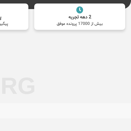
2 دهه تجربه
پ
بیش از 17000 پرونده موفق
پیگیر
ORG