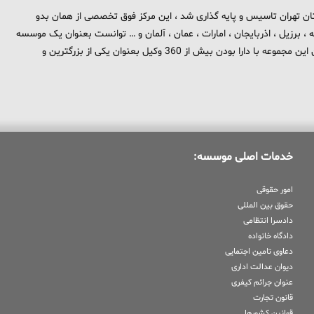
 برند تهران بزرگ در استان تهران تاسیس و پایه گذاری شد ، این مرکز فوق تخصصی از همان بدو
، برزیل ، اذربایجان ، امارات ، عمان ، آلمان و … توانست بعنوان یک موسسه
بین المللی در حوزه حقوق و جزا در سطح بین الملل شناخته شود . هم اکنون این مجموعه با دارا بودن بیش از 360 وکیل بعنوان یکی از بزرگترین و
خدمات اصلی موسسه:
امور حقوقی
حقوق بین المللی
دادسرا انتظامی
دادگاه خانواده
دعاوی تامین اجتمایی
دیوان عدالت اداری
عنوان جرائم کیفری
قانون تجارت
قوانین کشورها