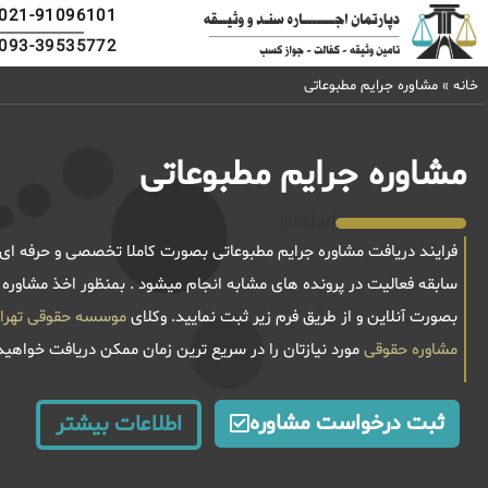
021-91096101
093-39535772
خانه
»
مشاوره جرایم مطبوعاتی
مشاوره جرایم مطبوعاتی
[stellar]
سابقه فعالیت در پرونده های مشابه انجام میشود . بمنظور اخذ مشاوره
بصورت آنلاین و از طریق فرم زیر ثبت نمایید. وکلای
موسسه حقوقی تهران بزرگ در کمتز از 0
مشاوره حقوقی
مورد نیازتان را در سریع ترین زمان ممکن دریافت خواهید
ثبت درخواست مشاوره
اطلاعات بیشتر