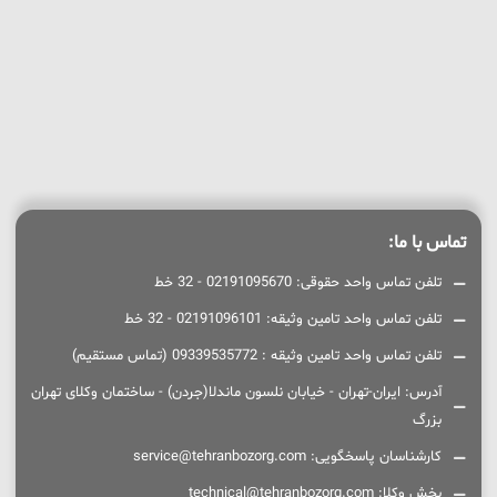
تماس با ما:
تلفن تماس واحد حقوقی: 02191095670 - 32 خط
تلفن تماس واحد تامین وثیقه: 02191096101 - 32 خط
تلفن تماس واحد تامین وثیقه : 09339535772 (تماس مستقیم)
آدرس: ایران-تهران - خیابان نلسون ماندلا(جردن) - ساختمان وکلای تهران
بزرگ
کارشناسان پاسخگویی: service@tehranbozorg.com
بخش وکلا: technical@tehranbozorg.com