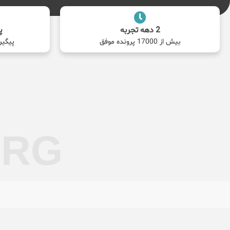
2 دهه تجربه
پ
بیش از 17000 پرونده موفق
پیگیر
ORG