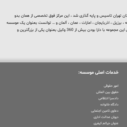
 برند تهران بزرگ در استان تهران تاسیس و پایه گذاری شد ، این مرکز فوق تخصصی از همان بدو
، برزیل ، اذربایجان ، امارات ، عمان ، آلمان و … توانست بعنوان یک موسسه
بین المللی در حوزه حقوق و جزا در سطح بین الملل شناخته شود . هم اکنون این مجموعه با دارا بودن بیش از 360 وکیل بعنوان یکی از بزرگترین و
خدمات اصلی موسسه:
امور حقوقی
حقوق بین المللی
دادسرا انتظامی
دادگاه خانواده
دعاوی تامین اجتمایی
دیوان عدالت اداری
عنوان جرائم کیفری