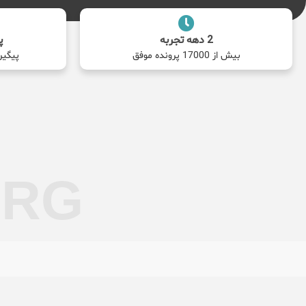
2 دهه تجربه
پ
بیش از 17000 پرونده موفق
پیگیر
ORG