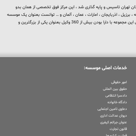
 برند تهران بزرگ در استان تهران تاسیس و پایه گذاری شد ، این مرکز فوق تخصصی از همان بدو
، برزیل ، اذربایجان ، امارات ، عمان ، آلمان و … توانست بعنوان یک موسسه
بین المللی در حوزه حقوق و جزا در سطح بین الملل شناخته شود . هم اکنون این مجموعه با دارا بودن بیش از 360 وکیل بعنوان یکی از بزرگترین و
خدمات اصلی موسسه:
امور حقوقی
حقوق بین المللی
دادسرا انتظامی
دادگاه خانواده
دعاوی تامین اجتمایی
دیوان عدالت اداری
عنوان جرائم کیفری
قانون تجارت
قوانین کشورها