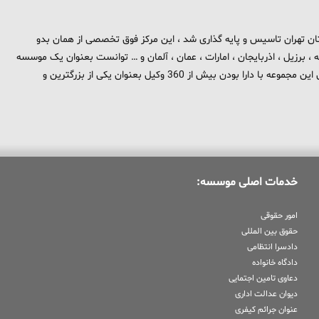
 برند تهران بزرگ در استان تهران تاسیس و پایه گذاری شد ، این مرکز فوق تخصصی از همان بدو
، برزیل ، اذربایجان ، امارات ، عمان ، آلمان و … توانست بعنوان یک موسسه
بین المللی در حوزه حقوق و جزا در سطح بین الملل شناخته شود . هم اکنون این مجموعه با دارا بودن بیش از 360 وکیل بعنوان یکی از بزرگترین و
خدمات اصلی موسسه:
امور حقوقی
حقوق بین المللی
دادسرا انتظامی
دادگاه خانواده
دعاوی تامین اجتمایی
دیوان عدالت اداری
عنوان جرائم کیفری