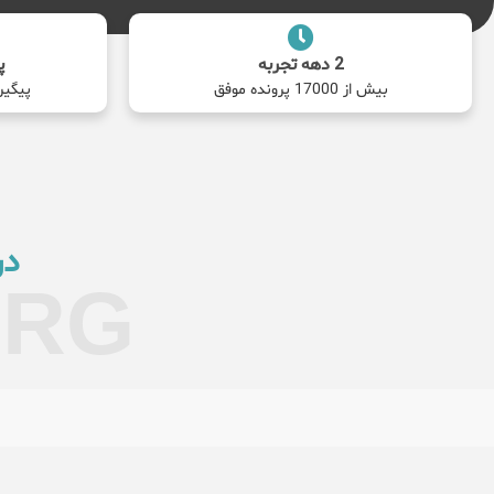
2 دهه تجربه
پ
بیش از 17000 پرونده موفق
پیگیر
در
ORG