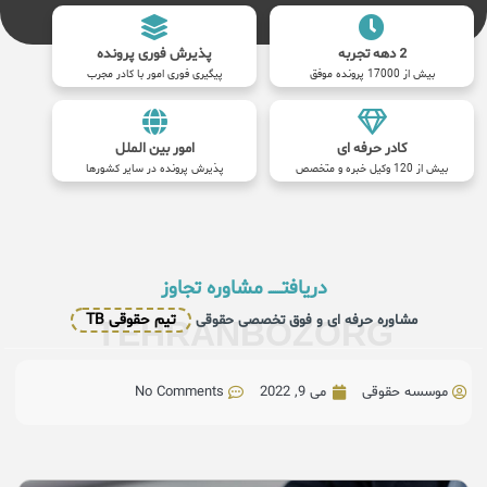
2 دهه تجربه
پذیرش فوری پرونده
بیش از 17000 پرونده موفق
پیگیری فوری امور با کادر مجرب
کادر حرفه ای
امور بین الملل
بیش از 120 وکیل خبره و متخصص
پذیرش پرونده در سایر کشورها
دریافتــــــ مشاوره تجاوز
تیم حقوقی TB
مشاوره حرفه ای و فوق تخصصی حقوقی
TEHRANBOZORG
موسسه حقوقی
می 9, 2022
No Comments