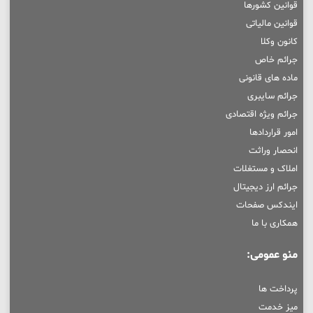
قوانین کشورها
قوانین مالیاتی
کانون وکلا
جرائم خاص
ماده های قانونی
جرائم سایبری
جرائم ویژه اقتصادی
امور قراردادها
انحصار وراثت
املاک و مستغلات
جرائم ارز دیجیتال
ایندکس صفحات
همکاری با ما
منو عمومی:
پرداخت ها
میز خدمت