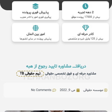
2 دهه تجربه
پذیرش فوری پرونده
بیش از 17000 پرونده موفق
پیگیری فوری امور با کادر مجرب
کادر حرفه ای
امور بین الملل
بیش از 120 وکیل خبره و متخصص
پذیرش پرونده در سایر کشورها
دریافتــــــ مشاوره تایید رجوع از هبه
تیم حقوقی TB
مشاوره حرفه ای و فوق تخصصی حقوقی
TEHRANBOZORG
موسسه حقوقی
می 9, 2022
No Comments