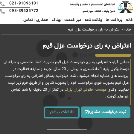
021-91096101
093-39535772
خانه
پرداخت ها
وکالت نامه
میز خدمت
وبلاگ
همکاری
تماس
خانه
»
اعتراض به رای درخواست عزل قیم
اعتراض به رای درخواست عزل قیم
[stellar]
تمامی فرایند اعتراض به رای درخواست عزل قیم بصورت کاملا تخصصی و حرفه ای
توسط وکیل پایه 1 دادگستری با بیش از 20 سال تجربه و سابقه فعالیت در
پرونده های مشابه انجام میشود . شما میتوانید بمنظور اعتراض به رای درخواست
عزل قیم بصورت فوری درخواست خود را بصورت آنلاین و از طریق فرم زیر ثبت
نمایید. وکلای
موسسه حقوقی تهران بزرگ
در کمتز از 20 دقیقه با شما تماس
خواهند گرفت .
ثبت درخواست مشاوره
اطلاعات بیشتر