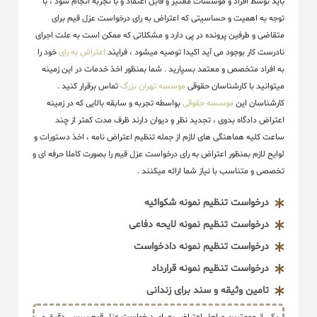
باید توسط افراد و موسسات معتبر و قابل اعتماد و با تجربه انجام شود ، با
توجه به اهمیت و حساسیتی که اعتراض به رای درخواست عزل قیم برای
متقاضی و طرفین پرونده در پی دارد و مشکلاتی که ممکن است به علت اجرای
نادرست کار بوجود می آید اکیدا توصیه میشود ، فرایند
اعتراض به رای
خود را
به افراد متخصص و معتمد بسپارید . شما بمنظور اخذ خدمات در این زمینه
میتوانید با کارشناسان حقوقی
موسسه تهران بزرگ
تماس برقرار کنید .
کارشناسان این
موسسه حقوقی
بواسطه تجربه و سابقه بالایی که در زمینه
اعتراض دادگاه بدوی ، تجدید نظر و دیوان دارند ظرف مدت کمتر از چند
ساعت کلیه هماهنگی های لازم از جمله تنظیم اعتراض نامه ، اخذ دستورات و
لوایح لازم بمنظور اعتراض به رای درخواست عزل قیم را بصورت کاملا حرفه ای و
تخصصی و متناسب با نیاز شما ارائه میکنند .
درخواست تنظیم نمونه شکوائیه
درخواست تنظیم نمونه لایحه دفاعی
درخواست تنظیم نمونه دادخواست
درخواست تنظیم نمونه قرارداد
تامین وثیقه و سند برای زندانی