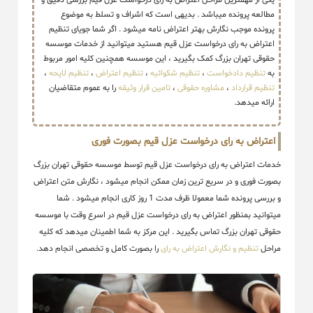
یکی از مهمترین مراحل اعتراض به رای درخواست عزل قیم بررسی دقیق و
مطالعه پرونده میباشد . بدیهی است که اشراف و تسلط به موضوع
پرونده موجب نگارش بهتر اعتراض نامه میشود . اگر شما جویای تنظیم
اعتراض به رای درخواست عزل قیم هستید میتوانید از خدمات موسسه
حقوقی تهران بزرگ کمک بگیرید ، این موسسه همچنین کلیه امور مربوط
به
تنظیم دادخواست
،
تنظیم شکوائیه
،
تنظیم اعتراض
،
تنظیم لایحه
،
تنظیم قرارداد
،
مشاوره حقوقی
،
تامین قرار وثیقه
را به عموم متقاضیان
ارائه میدهد.
اعتراض به رای درخواست عزل قیم بصورت فوری
خدمات اعتراض به رای درخواست عزل قیم توسط موسسه حقوقی تهران بزرگ
بصورت فوری و در سریع ترین زمان ممکن انجام میشود ، نگارش متن اعتراض
و بررسی پرونده شما معمولا ظرف مدت 1 روز کاری انجام میشود . شما
میتوانید بمنظور اعتراض به رای درخواست عزل قیم در اسرع وقت با موسسه
حقوقی تهران بزرگ تماس بگیرید . این مرکز به شما اطمینان میدهد که کلیه
مراحل
تنظیم و نگارش اعتراض به رای
را بصورت کامل و تخصصی انجام دهد.