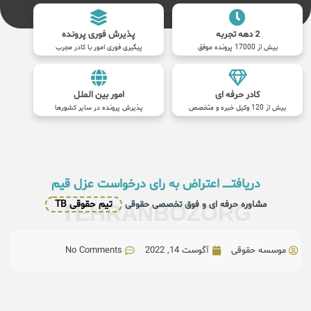
2 دهه تجربه
پذیرش فوری پرونده
بیش از 17000 پرونده موفق
پیگیری فوری امور با کادر مجرب
کادر حرفه ای
امور بین الملل
بیش از 120 وکیل خبره و متخصص
پذیرش پرونده در سایر کشورها
دریافتــــــ اعتراض به رای درخواست عزل قیم
تیم حقوقی TB
مشاوره حرفه ای و فوق تخصصی حقوقی
TEHRANBOZORG
موسسه حقوقی
آگوست 14, 2022
No Comments