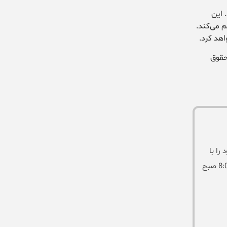
 این
م می‌کند.
هد کرد.
حقوق
را با
این مرکز از طریق فرم روبرو ارسال نمایید و یا از طریق تلفن های درج شده در وب سایت با کارشناسان ما تماس بگیرید . ما همه روزه از ساعت 8:00 صبح