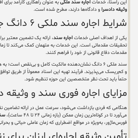
این راستا، خدمات
اجاره سند ملکی
به عنوان راهکاری کارآمد برای افر
وثیقه دادسرا
و دادگاه‌ها دارند، مطرح شده است.
شرایط اجاره سند ملکی ۶ دانگ جهت تودیع وثیقه
یکی از اهداف اصلی خدمات
اجاره سند
، ارائه یک تضمین معتبر برای
تحقیقات مقدماتی است. این خدمات به متهمان کمک می‌کند تا زمان ب
مقدمات دفاع قانونی از خود را فراهم کنند.
سند ملکی ۶ دانگ نشان‌دهنده مالکیت کامل و بی‌نقص است؛ به همین دلیل، مراجع قضایی در وثیقه در یونسی آن را به عنوان یک
و کم‌ریسک می‌پذیرند. فرآیند تهیه این اسناد معمولاً از طریق تو
حتماً باید تحت نظر متخصصین این حوزه تنظیم شود.
مزایای اجاره فوری سند و وثیقه د
هنگامی که فردی بازداشت می‌شود، سرعت عمل در ارائه تضامین ن
می‌آورد تا در کوتاه‌ترین زمان ممکن (بازه زمانی ۲۴ تا ۴۸ ساعت)،
سند
فورس‌ماژور، به‌ویژه در مواقع اضطراری که زمان عاملی حیاتی و بحران
تأمین وثیقه اجاره‌ای ارزان برای 