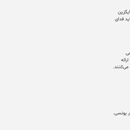
ایگزین
ید فدای
ی
رائه
می‌کنند.
ر یونسی.