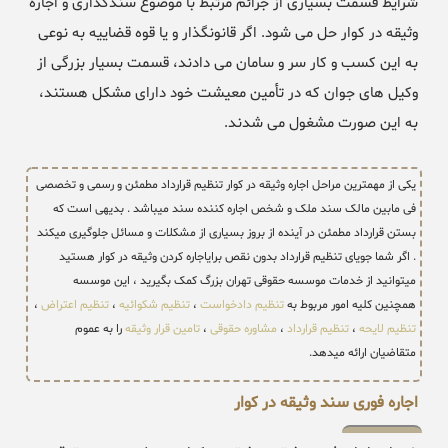
شرایط قسمت بسیاری از جرائم مرتبط با موضوع سندگذاری و اجاره
وثیقه در کوار حل می شود. اگر قانونگذار و یا قوه قضاییه به نوعی
به این کسب و کار سر و سامان می دادند، قسمت بسیار بزرگی از
وکیل های جوان که در تأمین معیشت خود دارای مشکل هستند،
به این صورت مشغول می شدند.
یکی از مهمترین مراحل اجاره وثیقه در کوار تنظیم قرارداد مطمئن و رسمی و تخصصی
فی مابین مالک سند ملک و شخص اجاره کننده سند میباشد . بدیهی است که
بستن قرارداد مطمئن در آینده از بروز بسیاری از مشکلات و مسائل جلوگیری میکند
. اگر شما جویای تنظیم قرارداد بدون نقص برایاجاره کردن وثیقه در کوار هستید
میتوانید از خدمات موسسه حقوقی تهران بزرگ کمک بگیرید ، این موسسه
همچنین کلیه امور مربوط به
تنظیم دادخواست
،
تنظیم شکوائیه
،
تنظیم اعتراض
،
تنظیم لایحه
،
تنظیم قرارداد
،
مشاوره حقوقی
،
تامین قرار وثیقه
را به عموم
متقاضیان ارائه میدهد.
اجاره فوری سند وثیقه در کوار