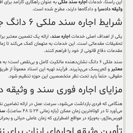
این راستا، خدمات
اجاره سند ملکی
به عنوان راهکاری کارآمد برای افر
وثیقه دادسرا
و دادگاه‌ها دارند، مطرح شده است.
شرایط اجاره سند ملکی ۶ دانگ جهت تودیع وثیقه
یکی از اهداف اصلی خدمات
اجاره سند
، ارائه یک تضمین معتبر برای
تحقیقات مقدماتی است. این خدمات به متهمان کمک می‌کند تا زمان ب
مقدمات دفاع قانونی از خود را فراهم کنند.
سند ملکی ۶ دانگ نشان‌دهنده مالکیت کامل و بی‌نقص است؛ به همین دلیل، مراجع قضایی در وثیقه در صالح آباد آن را به عنوان یک
معتبر
و کم‌ریسک می‌پذیرند. فرآیند تهیه این اسناد معمولاً از طر
حقوقی، حتماً باید تحت نظر متخصصین این حوزه تنظیم شود.
مزایای اجاره فوری سند و وثیقه د
هنگامی که فردی بازداشت می‌شود، سرعت عمل در ارائه تضامین ن
می‌آورد تا در کوتاه‌ترین زمان ممکن (بازه زمانی ۲۴ تا ۴۸ ساعت)،
سند
فورس‌ماژور، به‌ویژه در مواقع اضطراری که زمان عاملی حیاتی و بحران
تأمین وثیقه اجاره‌ای ارزان برای 