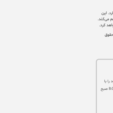
د. این
م می‌کند.
هد کرد.
حقوق
را با
این مرکز از طریق فرم روبرو ارسال نمایید و یا از طریق تلفن های درج شده در وب سایت با کارشناسان ما تماس بگیرید . ما همه روزه از ساعت 8:00 صبح