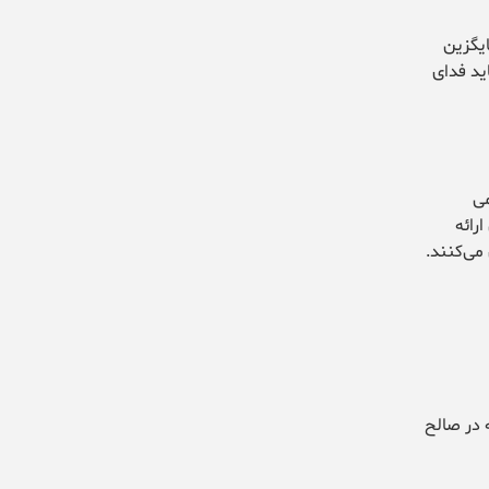
ایگزین
ید فدای
ی
رائه
می‌کنند.
 در صالح