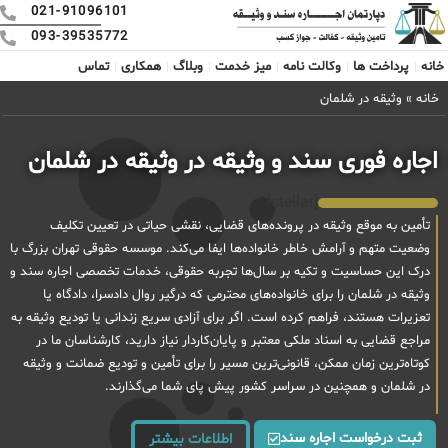
021-91096101
093-39535772
خانه
پرداخت ها
وکالت نامه
میز خدمت
وبلاگ
همکاری
تماس
خانه
»
وثیقه در شلمان
اجاره فوری سند و وثیقه در وثیقه در شلمان
[stellar]
تأمین به موقع وثیقه در پرونده‌های قضایی، نقشی حیاتی در تعیین تکلیف
وضعیت متهم و آرامش خاطر خانواده‌ها ایفا می‌کند. موسسه حقوقی تهران بزرگ با
درک این حساسیت و تکیه بر سال‌ها تجربه حقوقی، خدمات تخصصی اجاره سند و
وثیقه در شلمان را برای خانواده‌های محترمی که درگیر روال دادسرا، دادگاه یا
تعزیرات هستند، فراهم کرده است. اگر برای آزادی سریع زندانی یا تودیع وثیقه به
مراجع قضایی به اسناد ملکی معتبر و پایان‌کاردار نیاز دارید، کارشناسان ما در
کوتاه‌ترین زمان ممکن، قانونی‌ترین مسیر را برای تأمین و تودیع ضمانت و وثیقه
در شلمان و همچنین در سراسر کشور پیش پای شما می‌گذارند.
ثبت درخواست اجاره سند
اطلاعات بیشتر