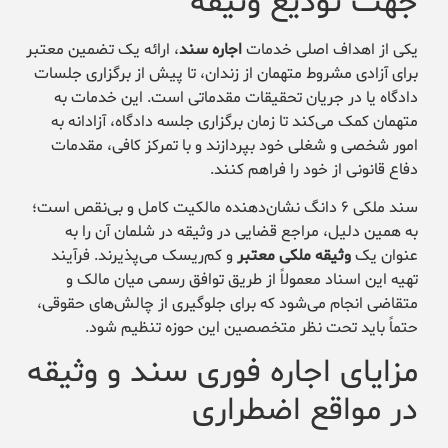
جهت تودیع وثیقه
یکی از اهداف اصلی خدمات
اجاره سند
، ارائه یک تضمین معتبر
برای آزادی مشروط متهمان از زندان، تا پیش از برگزاری جلسات
دادگاه یا در جریان تحقیقات مقدماتی است. این خدمات به
متهمان کمک می‌کند تا زمان برگزاری جلسه دادگاه، آزادانه به
امور شخصی و شغلی خود بپردازند و با تمرکز کافی، مقدمات
دفاع قانونی از خود را فراهم کنند.
سند ملکی ۶ دانگ نشان‌دهنده مالکیت کامل و بی‌نقص است؛
به همین دلیل، مراجع قضایی در وثیقه در شلمان آن را به
عنوان یک
وثیقه ملکی معتبر
و کم‌ریسک می‌پذیرند. فرآیند
تهیه این اسناد معمولاً از طریق توافق رسمی میان مالک و
متقاضی انجام می‌شود که برای جلوگیری از چالش‌های حقوقی،
حتماً باید تحت نظر متخصصین این حوزه تنظیم شود.
مزایای اجاره فوری سند و وثیقه
در مواقع اضطراری