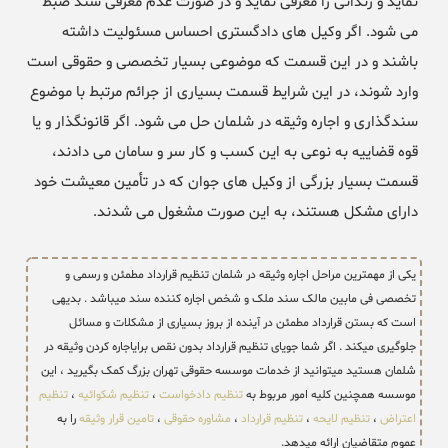
نماید و زندانی را معرفی نماید و در صورت عدم معرفی سند ضبط
می شود. اگر وکیل های دادگستری احساس مسئولیت داشته
باشند و در این قسمت که موضوعی بسیار تخصصی و حقوقی است
وارد شوند، در این شرایط قسمت بسیاری از جرائم مرتبط با موضوع
سندگذاری و اجاره وثیقه در شلمان حل می شود. اگر قانونگذار و یا
قوه قضاییه به نوعی به این کسب و کار سر و سامان می دادند،
قسمت بسیار بزرگی از وکیل های جوان که در تأمین معیشت خود
دارای مشکل هستند، به این صورت مشغول می شدند.
یکی از مهمترین مراحل اجاره وثیقه در شلمان تنظیم قرارداد مطمئن و رسمی و
تخصصی فی مابین مالک سند ملک و شخص اجاره کننده سند میباشد . بدیهی
است که بستن قرارداد مطمئن در آینده از بروز بسیاری از مشکلات و مسائل
جلوگیری میکند . اگر شما جویای تنظیم قرارداد بدون نقص برایاجاره کردن وثیقه در
شلمان هستید میتوانید از خدمات موسسه حقوقی تهران بزرگ کمک بگیرید ، این
موسسه همچنین کلیه امور مربوط به
تنظیم دادخواست
،
تنظیم شکوائیه
،
تنظیم
اعتراض
،
تنظیم لایحه
،
تنظیم قرارداد
،
مشاوره حقوقی
،
تامین قرار وثیقه
را به
عموم متقاضیان ارائه میدهد.