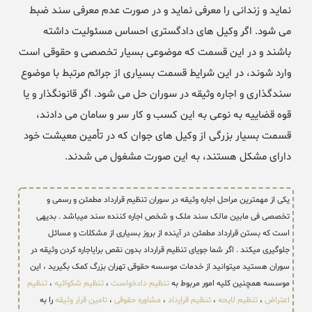
نماید و زندانی را معرفی نماید و در صورت عدم معرفی سند ضبط
می شود. اگر وکیل های دادگستری احساس مسئولیت داشته
باشند و در این قسمت که موضوعی بسیار تخصصی و حقوقی است
وارد شوند، در این شرایط قسمت بسیاری از جرائم مرتبط با موضوع
سندگذاری و اجاره وثیقه در سوران حل می شود. اگر قانونگذار و یا
قوه قضاییه به نوعی به این کسب و کار سر و سامان می دادند،
قسمت بسیار بزرگی از وکیل های جوان که در تأمین معیشت خود
دارای مشکل هستند، به این صورت مشغول می شدند.
یکی از مهمترین مراحل اجاره وثیقه در سوران تنظیم قرارداد مطمئن و رسمی و
تخصصی فی مابین مالک سند ملک و شخص اجاره کننده سند میباشد . بدیهی
است که بستن قرارداد مطمئن در آینده از بروز بسیاری از مشکلات و مسائل
جلوگیری میکند . اگر شما جویای تنظیم قرارداد بدون نقص برایاجاره کردن وثیقه در
سوران هستید میتوانید از خدمات موسسه حقوقی تهران بزرگ کمک بگیرید ، این
موسسه همچنین کلیه امور مربوط به
تنظیم دادخواست
،
تنظیم شکوائیه
،
تنظیم
اعتراض
،
تنظیم لایحه
،
تنظیم قرارداد
،
مشاوره حقوقی
،
تامین قرار وثیقه
را به