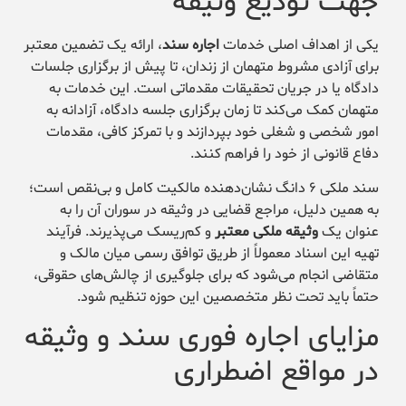
جهت تودیع وثیقه
یکی از اهداف اصلی خدمات
اجاره سند
، ارائه یک تضمین معتبر
برای آزادی مشروط متهمان از زندان، تا پیش از برگزاری جلسات
دادگاه یا در جریان تحقیقات مقدماتی است. این خدمات به
متهمان کمک می‌کند تا زمان برگزاری جلسه دادگاه، آزادانه به
امور شخصی و شغلی خود بپردازند و با تمرکز کافی، مقدمات
دفاع قانونی از خود را فراهم کنند.
سند ملکی ۶ دانگ نشان‌دهنده مالکیت کامل و بی‌نقص است؛
به همین دلیل، مراجع قضایی در وثیقه در سوران آن را به
عنوان یک
وثیقه ملکی معتبر
و کم‌ریسک می‌پذیرند. فرآیند
تهیه این اسناد معمولاً از طریق توافق رسمی میان مالک و
متقاضی انجام می‌شود که برای جلوگیری از چالش‌های حقوقی،
حتماً باید تحت نظر متخصصین این حوزه تنظیم شود.
مزایای اجاره فوری سند و وثیقه
در مواقع اضطراری