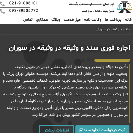
021-91096101
093-39535772
خانه
پرداخت ها
وکالت نامه
میز خدمت
وبلاگ
همکاری
تماس
خانه
»
وثیقه در سوران
اجاره فوری سند و وثیقه در وثیقه در سوران
[stellar]
تأمین به موقع وثیقه در پرونده‌های قضایی، نقشی حیاتی در تعیین تکلیف
وضعیت متهم و آرامش خاطر خانواده‌ها ایفا می‌کند. موسسه حقوقی تهران بزرگ با
درک این حساسیت و تکیه بر سال‌ها تجربه حقوقی، خدمات تخصصی اجاره سند و
وثیقه در سوران را برای خانواده‌های محترمی که درگیر روال دادسرا، دادگاه یا
تعزیرات هستند، فراهم کرده است. اگر برای آزادی سریع زندانی یا تودیع وثیقه به
مراجع قضایی به اسناد ملکی معتبر و پایان‌کاردار نیاز دارید، کارشناسان ما در
کوتاه‌ترین زمان ممکن، قانونی‌ترین مسیر را برای تأمین و تودیع ضمانت و وثیقه
در سوران و همچنین در سراسر کشور پیش پای شما می‌گذارند.
ثبت درخواست اجاره سند
اطلاعات بیشتر